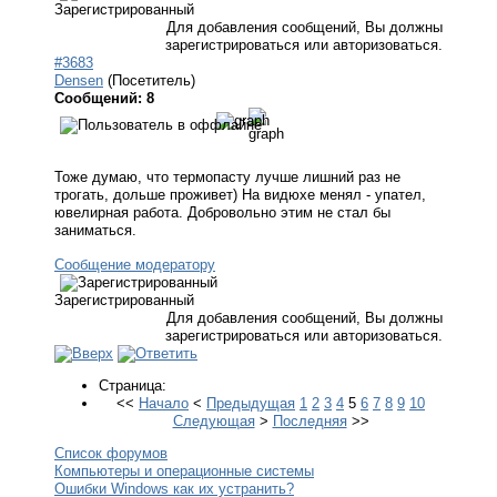
Зарегистрированный
Для добавления сообщений, Вы должны
зарегистрироваться или авторизоваться.
#3683
Densen
(Посетитель)
Сообщений: 8
Тоже думаю, что термопасту лучше лишний раз не
трогать, дольше проживет) На видюхе менял - упател,
ювелирная работа. Добровольно этим не стал бы
заниматься.
Сообщение модератору
Зарегистрированный
Для добавления сообщений, Вы должны
зарегистрироваться или авторизоваться.
Страница:
<<
Начало
<
Предыдущая
1
2
3
4
5
6
7
8
9
10
Следующая
>
Последняя
>>
Список форумов
Компьютеры и операционные системы
Ошибки Windows как их устранить?