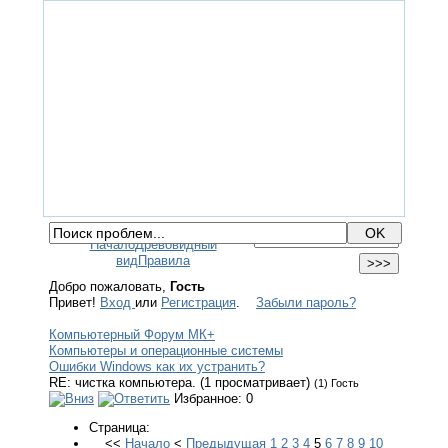
ГЛАВНАЯ
ФОРУМ
ПОМОЩЬ
КОНТАКТЫ
ВХОД / РЕГИСТРАЦИЯ
Начало
Древовидный
вид
Правила
Добро пожаловать,
Гость
Привет!
Вход
или
Регистрация
.
Забыли пароль?
Компьютерный Форум МК+
Компьютеры и операционные системы
Ошибки Windows как их устранить?
RE: чистка компьютера. (1 просматривает)
(1) Гость
Избранное: 0
Страница:
<<
Начало
<
Предыдущая
1
2
3
4
5
6
7
8
9
10