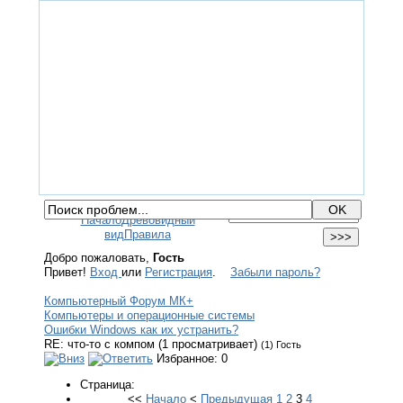
ГЛАВНАЯ
ФОРУМ
ПОМОЩЬ
КОНТАКТЫ
ВХОД / РЕГИСТРАЦИЯ
Начало
Древовидный
вид
Правила
Добро пожаловать,
Гость
Привет!
Вход
или
Регистрация
.
Забыли пароль?
Компьютерный Форум МК+
Компьютеры и операционные системы
Ошибки Windows как их устранить?
RE: что-то с компом (1 просматривает)
(1) Гость
Избранное: 0
Страница:
<<
Начало
<
Предыдущая
1
2
3
4