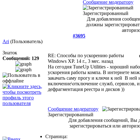
Сообщение модератору
Зарегистрированный
Для добавления сообще
должны зарегистрироват
авторизо
#3695
Ari
(Пользователь)
Знаток
RE: Cпособы по ускорению работы
Сообщений: 129
Windows XP.
14 г., 3 мес. назад
На сегодня TuneUp Utilities - хороший набо
ускорения работы компа. В интернете мо
закачать саму прогу и ключи к ней
В ней 
включение\отключение служб, сервисов, и т
дефрагментация реестра и дисков ))
Сообщение модератору
Зарегистрированный
Для добавления сообщений, Вы
зарегистрироваться или авторизо
Страница: