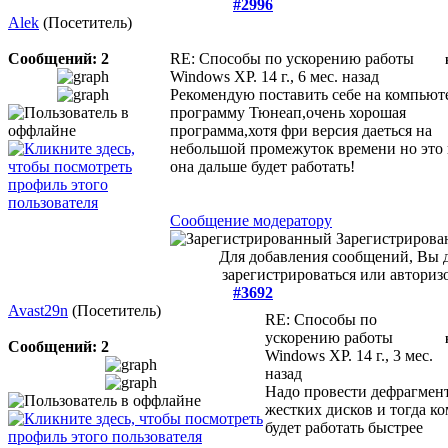
#2996
Alek
(Посетитель)
Сообщений: 2
RE: Cпособы по ускорению работы
Windows XP.
14 г., 6 мес. назад
Рекомендую поставить себе на компьют
программу Тюнеап,очень хорошая
программа,хотя фри версия даеться на
небольшой промежуток времени но это 
она дальше будет работать!
Сообщение модератору
Зарегистриров
Для добавления сообщений, Вы
зарегистрироваться или авторизо
#3692
Avast29n
(Посетитель)
RE: Cпособы по
ускорению работы
Сообщений: 2
Windows XP.
14 г., 3 мес.
назад
Надо провести дефрагме
жестких дисков и тогда к
будет работать быстрее