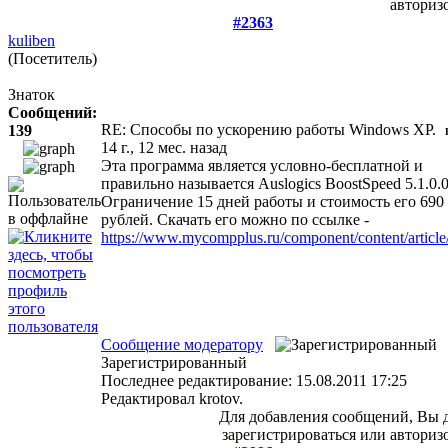
авторизо
#2363
kuliben
(Посетитель)
Знаток
Сообщений:
RE: Cпособы по ускорению работы Windows XP.
139
14 г., 12 мес. назад
Эта программа является условно-бесплатной и
правильно называется Auslogics BoostSpeed 5.1.0.0
Ограничение 15 дней работы и стоимость его 690
рублей. Скачать его можно по ссылке -
https://www.mycompplus.ru/component/content/article
Сообщение модератору
Зарегистрированный
Последнее редактирование: 15.08.2011 17:25
Редактировал krotov.
Для добавления сообщений, Вы
зарегистрироваться или авторизо