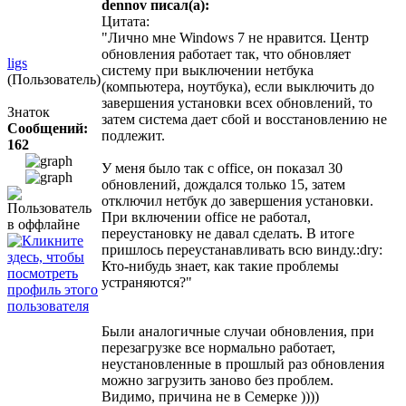
dennov писал(а):
Цитата:
"Лично мне Windows 7 не нравится. Центр
обновления работает так, что обновляет
ligs
систему при выключении нетбука
(Пользователь)
(компьютера, ноутбука), если выключить до
завершения установки всех обновлений, то
Знаток
затем система дает сбой и восстановлению не
Сообщений:
подлежит.
162
У меня было так с office, он показал 30
обновлений, дождался только 15, затем
отключил нетбук до завершения установки.
При включении office не работал,
переустановку не давал сделать. В итоге
пришлось переустанавливать всю винду.:dry:
Кто-нибудь знает, как такие проблемы
устраняются?"
Были аналогичные случаи обновления, при
перезагрузке все нормально работает,
неустановленные в прошлый раз обновления
можно загрузить заново без проблем.
Видимо, причина не в Семерке ))))