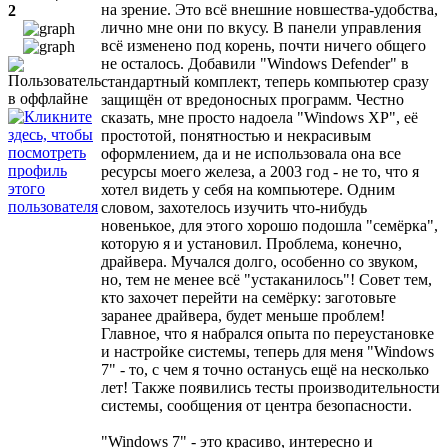
на зрение. Это всё внешние новшества-удобства,
2
лично мне они по вкусу. В панели управления
всё изменено под корень, почти ничего общего
не осталось. Добавили "Windows Defender" в
стандартный комплект, теперь компьютер сразу
защищён от вредоносных программ. Честно
сказать, мне просто надоела "Windows XP", её
простотой, понятностью и некрасивым
оформлением, да и не использовала она все
ресурсы моего железа, а 2003 год - не то, что я
хотел видеть у себя на компьютере. Одним
словом, захотелось изучить что-нибудь
новенькое, для этого хорошо подошла "семёрка",
которую я и установил. Проблема, конечно,
драйвера. Мучался долго, особенно со звуком,
но, тем не менее всё "устаканилось"! Совет тем,
кто захочет перейти на семёрку: заготовьте
заранее драйвера, будет меньше проблем!
Главное, что я набрался опыта по переустановке
и настройке системы, теперь для меня "Windows
7" - то, с чем я точно останусь ещё на несколько
лет! Также появились тесты производительности
системы, сообщения от центра безопасности.
"Windows 7" - это красиво, интересно и