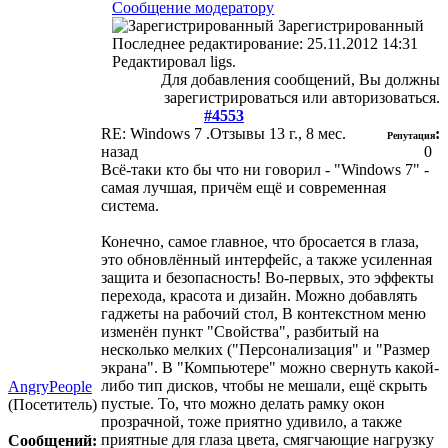
Сообщение модератору
Зарегистрированный
Последнее редактирование: 25.11.2012 14:31
Редактировал ligs.
Для добавления сообщений, Вы должны
зарегистрироваться или авторизоваться.
#4553
RE: Windows 7 .Отзывы
13 г., 8 мес.
:
Репутация
назад
0
Всё-таки кто бы что ни говорил - "Windows 7" -
самая лучшая, причём ещё и современная
система.
Конечно, самое главное, что бросается в глаза,
это обновлённый интерфейс, а также усиленная
защита и безопасность! Во-первых, это эффекты
перехода, красота и дизайн. Можно добавлять
гаджеты на рабочий стол, В контекстном меню
изменён пункт "Свойства", разбитый на
несколько мелких ("Персонализация" и "Размер
экрана"
. В "Компьютере" можно свернуть какой-
либо тип дисков, чтобы не мешали, ещё скрыть
AngryPeople
пустые. То, что можно делать рамку окон
(Посетитель)
прозрачной, тоже приятно удивило, а также
приятные для глаза цвета, смягчающие нагрузку
Сообщений: