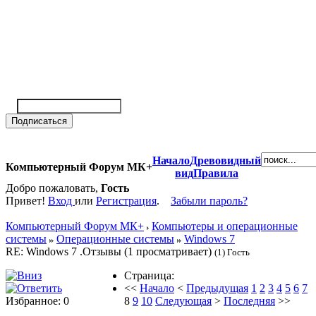
Начало
Древовидный
Компьютерный Форум МК+
вид
Правила
Добро пожаловать,
Гость
Привет!
Вход
или
Регистрация
.
Забыли пароль?
Компьютерный Форум МК+
Компьютеры и операционные
системы
Операционные системы
Windows 7
RE: Windows 7 .Отзывы (1 просматривает)
(1) Гость
Страница:
<<
Начало
<
Предыдущая
1
2
3
4
5
6
7
Избранное: 0
8
9
10
Следующая
>
Последняя
>>