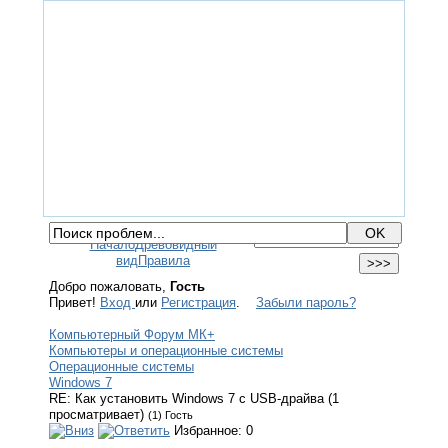
ГЛАВНАЯ
ФОРУМ
ПОМОЩЬ
КОНТАКТЫ
ВХОД / РЕГИСТРАЦИЯ
Начало
Древовидный
вид
Правила
Добро пожаловать,
Гость
Привет!
Вход
или
Регистрация
.
Забыли пароль?
Компьютерный Форум МК+
Компьютеры и операционные системы
Операционные системы
Windows 7
RE: Как установить Windows 7 с USB-драйва (1
просматривает)
(1) Гость
Избранное: 0