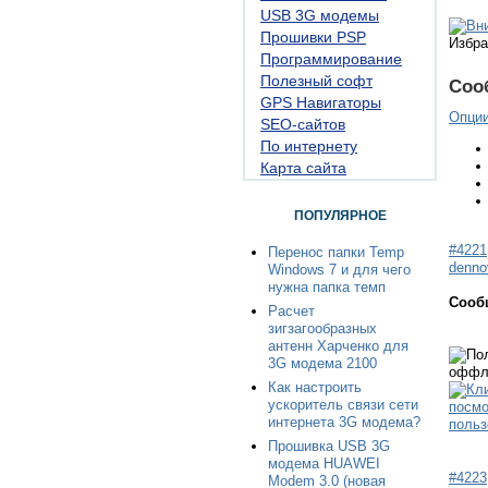
USB 3G модемы
Прошивки PSP
Избра
Программирование
Полезный софт
Соо
GPS Навигаторы
Опци
SEO-сайтов
По интернету
Карта сайта
ПОПУЛЯРНОЕ
#4221
Перенос папки Temp
denno
Windows 7 и для чего
нужна папка темп
Сооб
Расчет
зигзагообразных
антенн Харченко для
3G модема 2100
Как настроить
ускоритель связи сети
интернета 3G модема?
Прошивка USB 3G
модема HUAWEI
#4223
Modem 3.0 (новая