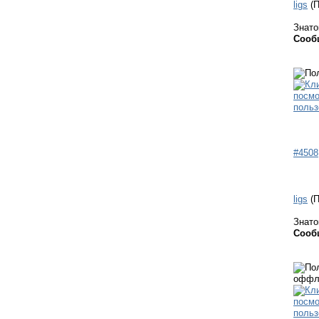
ligs
(
Знато
Сооб
#4508
ligs
(
Знато
Сооб