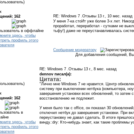
Пользователь)
к
RE: Windows 7 .Отзывы
13 г., 10 мес. назад
щений: 162
У меня 7-ка стоИт уже более 3-х лет. Нико
проработал, переработал - сутками не выкл
тьфу!) даже не переустанавливалась систе
Сообщение модератору
Для добавления сообщений, Вы
RE: Windows 7 .Отзывы
13 г., 8 мес. назад
dennov писал(а):
Цитата:
Пользователь)
"Лично мне Windows 7 не нравится. Центр обновлен
систему при выключении нетбука (компьютера, ноу
к
завершения установки всех обновлений, то затем с
щений: 162
восстановлению не подлежит.
У меня было так с office, он показал 30 обновлени
отключил нетбук до завершения установки. При вкл
переустановку не давал сделать. В итоге пришлос
винду.:dry: Кто-нибудь знает, как такие проблемы 