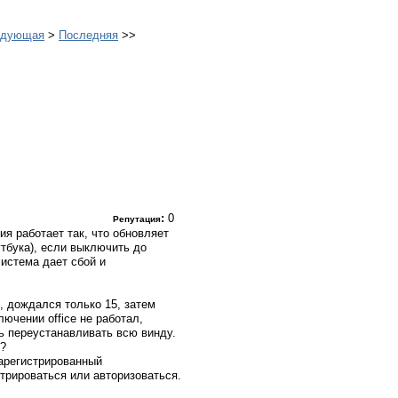
едующая
>
Последняя
>>
:
0
Репутация
ия работает так, что обновляет
тбука), если выключить до
система дает сбой и
й, дождался только 15, затем
ючении office не работал,
ь переустанавливать всю винду.
я?
арегистрированный
трироваться или авторизоваться.