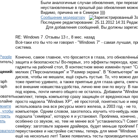
Были аналогичные случаи обновления, при перезаг
неустановленные в прошлый раз обновления можно 
Видимо, причина не в Семерке ))))
Сообщение модератору
З
Последнее редактирование: 25.11.2012 14:31 Редакт
Для добавления сообщений, Вы должны зарегис
RE: Windows 7 .Отзывы
13 г., 8 мес. назад
Всё-таки кто бы что ни говорил - "Windows 7" - самая лучшая, 
система.
People
Конечно, самое главное, что бросается в глаза, это обновлённы
титель)
защита и безопасность! Во-первых, это эффекты перехода, кра
гаджеты на рабочий стол, В контекстном меню изменён пункт "С
щений:
мелких ("Персонализация" и "Размер экрана"
. В "Компьютере" м
дисков, чтобы не мешали, ещё скрыть пустые. То, что можно де
тоже приятно удивило, а также приятные для глаза цвета, смягч
всё внешние новшества-удобства, лично мне они по вкусу. В па
под корень, почти ничего общего не осталось. Добавили "Window
комплект, теперь компьютер сразу защищён от вредоносных про
просто надоела "Windows XP", её простотой, понятностью и не
использовала она все ресурсы моего железа, а 2003 год - не то,
компьютере. Одним словом, захотелось изучить что-нибудь нов
подошла "семёрка", которую я и установил. Проблема, конечно,
особенно со звуком, но, тем не менее всё "устаканилось"! Совет
семёрку: заготовьте заранее драйвера, будет меньше проблем! Г
переустановке и настройке системы, теперь для меня "Windows 7"
ещё на несколько лет! Также появились тесты производительно