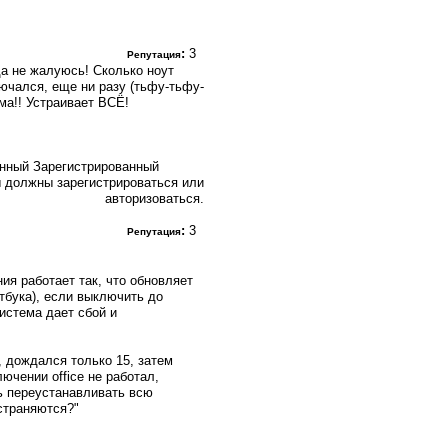
:
3
Репутация
гда не жалуюсь! Сколько ноут
ючался, еще ни разу (тьфу-тьфу-
ма!! Устраивает ВСЁ!
Зарегистрированный
 должны зарегистрироваться или
авторизоваться.
:
3
Репутация
ия работает так, что обновляет
тбука), если выключить до
истема дает сбой и
й, дождался только 15, затем
ючении office не работал,
ь переустанавливать всю
устраняются?"