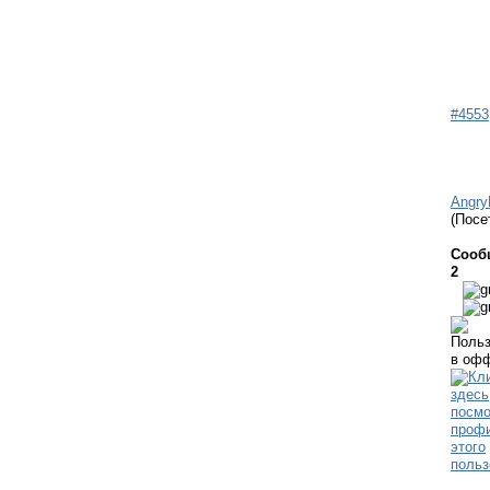
#4553
Angry
(Посе
Сооб
2