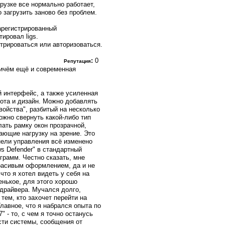
рузке все нормально работает,
загрузить заново без проблем.
арегистрированный
ировал ligs.
трироваться или авторизоваться.
:
0
Репутация
причём ещё и современная
й интерфейс, а также усиленная
сота и дизайн. Можно добавлять
войства", разбитый на несколько
ожно свернуть какой-либо тип
лать рамку окон прозрачной,
ающие нагрузку на зрение. Это
нели управления всё изменено
s Defender" в стандартный
грамм. Честно сказать, мне
красивым оформлением, да и не
 что я хотел видеть у себя на
енькое, для этого хорошо
 драйвера. Мучался долго,
 тем, кто захочет перейти на
лавное, что я набрался опыта по
 - то, с чем я точно останусь
сти системы, сообщения от