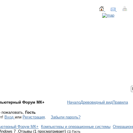
ТАКТЫ
ВХОД / РЕГИСТРАЦИЯ
пьютерный Форум МК+
Начало
Древовидный вид
Правила
 пожаловать,
Гость
ет!
Вход
или
Регистрация
.
Забыли пароль?
ьютерный Форум МК+
Компьютеры и операционные системы
Операцион
indows 7 .Отзывы (1 просматривает)
(1) Гость