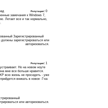
зад
:
0
Репутация
венные замечания к Windows 7,
ею. Летает все и так нормально,
.
Зарегистрированный
 должны зарегистрироваться или
авторизоваться.
:
1
Репутация
устраивает. Но на новом ноуте
она мне все больше нравится.
а ХР всю жизнь не просидеть - уже
прийдется вникать в новое -7-ка
стрированный
трироваться или авторизоваться.