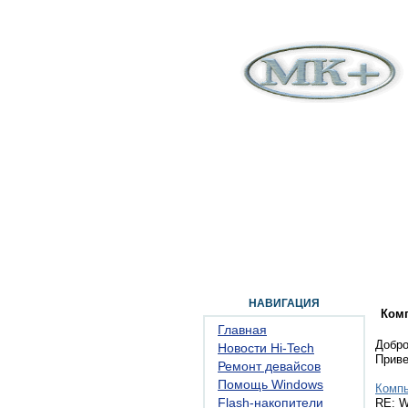
ГЛАВНАЯ
ФОРУМ
ПОМОЩЬ
КОН
НАВИГАЦИЯ
Ком
Главная
Добро
Новости Hi-Tech
Прив
Ремонт девайсов
Помощь Windows
Комп
Flash-накопители
RE: W