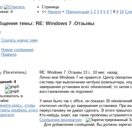
Страница:
нное: 0
<<
Начало
<
Предыдущая
1
2
3
4
5
6
7
8
9
10
Сл
бщения темы:
RE: Windows 7 .Отзывы
и
Создать новую тему
Новые сообщения
Правила
v
(Посетитель)
RE: Windows 7 .Отзывы
13 г., 10 мес. назад
Лично мне Windows 7 не нравится. Центр обновлен
щений: 4
систему при выключении нетбука (компьютера, ноу
завершения установки всех обновлений, то затем 
восстановлению не подлежит.
У меня было так с office, он показал 30 обновлени
отключил нетбук до завершения установки. При вкл
переустановку не давал сделать. В итоге пришлос
Кто-нибудь знает, как такие проблемы устраняютс
Сообщение модератору
З
Для добавления сообщений, Вы должны зарегис