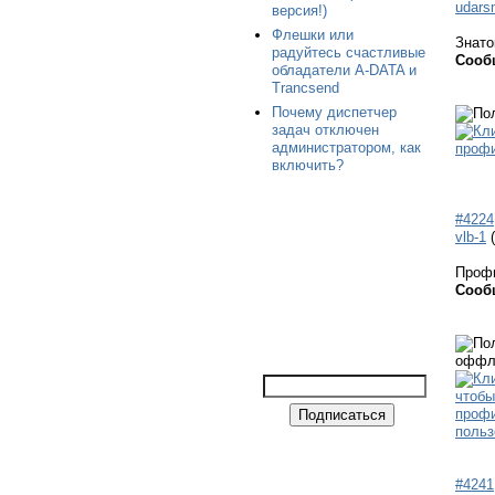
udars
версия!)
Флешки или
Знато
радуйтесь счастливые
Сооб
обладатели A-DATA и
Trancsend
Почему диспетчер
задач отключен
администратором, как
включить?
#4224
vlb-1
Проф
Сооб
#4241