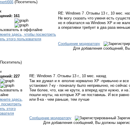
merti666
(Посетитель)
к
RE: Windows 7 .Отзывы
13 г., 10 мес. на
щений: 161
Не могу сказать что уменя есть сущест
но я обкатался на Windows XP и не жал
а оперативки требует в два раза меньше
Сообщение модератору
Для добавления сообщений, Вы
(Посетитель)
и
RE: Windows 7 .Отзывы
13 г., 10 мес. назад
щений: 227
Так же думал и я -вполне нормално ХР -привычно и все 
установил 7-ку - поначалу было непривычно, но сейчас 
Тем более, что, как не крути, а вперед идти нужно, и н
пошли ноуты, на которые ХР не поставишь. И все равно 
или 8-ка - чем раньше, тем лучше
Сообщение модератору
Зареги
Для добавления сообщений, Вы должны зарегис