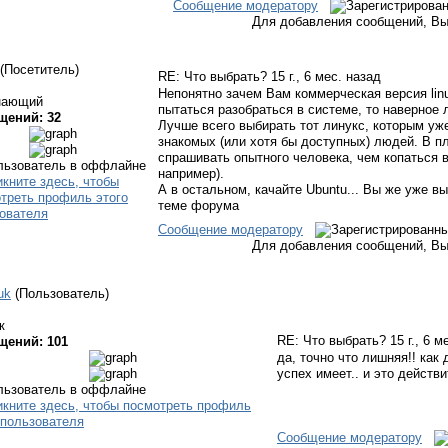
Сообщение модератору
Для добавления сообщений, Вы
(Посетитель)
RE: Что выбрать?
15 г., 6 мес. назад
Непонятно зачем Вам коммерческая версия lin
нающий
пытаться разобраться в системе, то наверное 
щений: 32
Лучше всего выбирать тот линукс, которым уже
знакомых (или хотя бы доступных) людей. В п
спрашивать опытного человека, чем копаться в
например).
А в остальном, качайте Ubuntu... Вы же уже вы
теме форума
Сообщение модератору
Для добавления сообщений, Вы
uk
(Пользователь)
к
RE: Что выбрать?
15 г., 6 м
щений: 101
да, точно что лишняя!! как
успех имеет.. и это дейст
Сообщение модератору