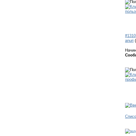
#1310
anuri
Начи
Сооб
Спис