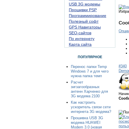
USB 3G модемы
Прошивки PSP
Избра
Программирование
Полезный софт
Соо
GPS Навигаторы
Опци
SEO-сайтов
По интернету
Карта сайта
ПОПУЛЯРНОЕ
#340
Перенос папки Temp
Demo
Windows 7 и для чего
нужна папка темп
Расчет
зигзагообразных
антенн Харченко для
Начи
3G модема 2100
Сооб
Как настроить
ускоритель связи сети
интернета 3G модема?
Прошивка USB 3G
модема HUAWEI
Modem 3.0 (новая