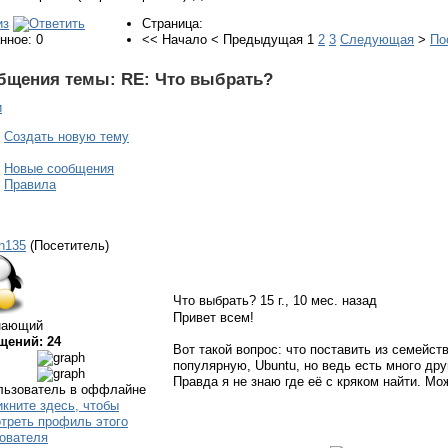
Страница:
нное: 0
<<
Начало
<
Предыдущая
1
2
3
Следующая
>
По
бщения темы:
RE: Что выбрать?
и
Создать новую тему
Новые сообщения
Правила
n135
(Посетитель)
Что выбрать?
15 г., 10 мес. назад
Привет всем!
нающий
щений: 24
Вот такой вопрос: что поставить из семейс
популярную, Ubuntu, но ведь есть много дру
Правда я не знаю где её с кряком найти. Мо