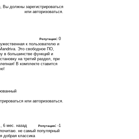
, Вы должны зарегистрироваться
или авторизоваться.
:
0
Репутация
ружественная к пользователю и
Mandriva. Это свободное ПО,
зу в большинстве функций и
тановку на третий раздел, при
лепная! В комплекте ставится
ую!
рованный
трироваться или авторизоваться.
г., 6 мес. назад
:
-1
Репутация
дпочитаю. не самый популярный
ая добрая классика