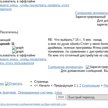
Сообщение модерато
Зарегистрированный
Для до
зареги
(Посетитель)
RE: Что выбрать?
15 г., 5 мес. назад
нающий
щений: 11
а мне по душе ubuntu.Стоит у меня боле
драйвера, нужные программы.Флеш рабо
понимании, по сравнению с дистрибутив
По мне это отличный дистрибутив из се
Сообщение модератору
Для добавления сообщений, Вы
Страница:
<<
Начало
<
Предыдущая
1
2
3
Следующая
>
По
ок форумов
Операционные системы
Linux