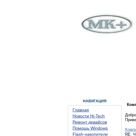
ГЛАВНАЯ
ФОРУМ
ПОМОЩЬ
КОН
НАВИГАЦИЯ
Ком
Главная
Добро
Новости Hi-Tech
Прив
Ремонт девайсов
Помощь Windows
Комп
Flash-накопители
RE: Ч