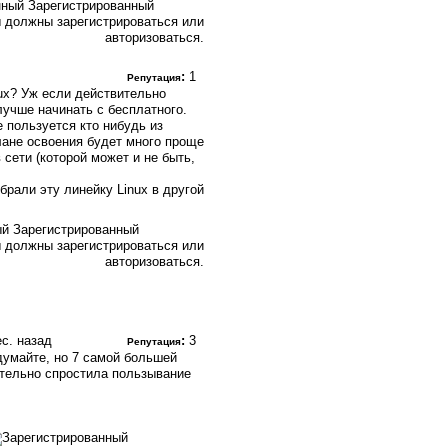
Зарегистрированный
 должны зарегистрироваться или
авторизоваться.
:
1
Репутация
ux? Уж если действительно
лучше начинать с бесплатного.
 пользуется кто нибудь из
лане освоения будет много проще
 сети (которой может и не быть,
брали эту линейку Linux в другой
Зарегистрированный
 должны зарегистрироваться или
авторизоваться.
ес. назад
:
3
Репутация
 думайте, но 7 самой большей
вительно спростила пользывание