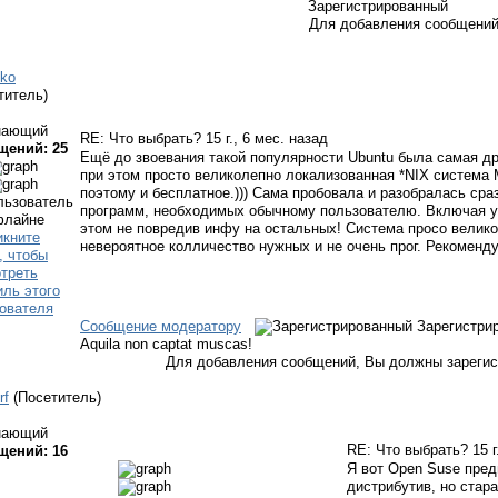
Зарегистрированный
Для добавления сообщений
iko
титель)
нающий
RE: Что выбрать?
15 г., 6 мес. назад
щений: 25
Ещё до звоевания такой популярности Ubuntu была самая д
при этом просто великолепно локализованная *NIX система 
поэтому и бесплатное.))) Сама пробовала и разобралась сра
программ, необходимых обычному пользователю. Включая ус
этом не повредив инфу на остальных! Система просо велико
невероятное колличество нужных и не очень прог. Рекоменд
Сообщение модератору
Зарегистри
Aquila non captat muscas!
Для добавления сообщений, Вы должны зарегис
rf
(Посетитель)
нающий
RE: Что выбрать?
15 
щений: 16
Я вот Open Suse пре
дистрибутив, но стар