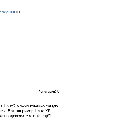
следняя
>>
:
0
Репутация
тва Linux? Можно конечно самую
гих. Вот например Linux XP.
жет подскажите что-то ещё?