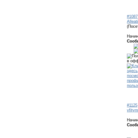
#1087
Alleat
(Посе
Начи
Сооб
#1125
vfitym
Начи
Сооб