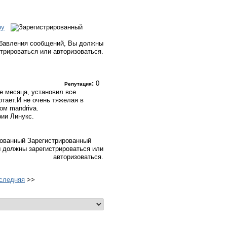
ру
бавления сообщений, Вы должны
стрироваться или авторизоваться.
:
0
Репутация
е месяца, установил все
тает.И не очень тяжелая в
ом mandriva.
рии Линукс.
Зарегистрированный
 должны зарегистрироваться или
авторизоваться.
следняя
>>