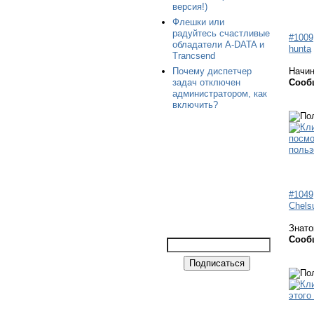
версия!)
Флешки или
радуйтесь счастливые
#1009
обладатели A-DATA и
hunta
Trancsend
Почему диспетчер
Начи
задач отключен
Сооб
администратором, как
включить?
#1049
Chels
Знато
Сооб