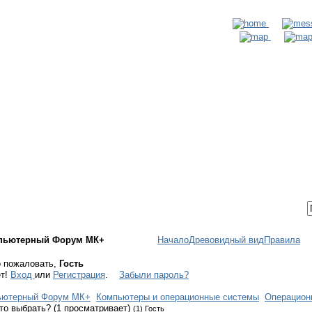
ТАКТЫ
ВХОД / РЕГИСТРАЦИЯ
пьютерный Форум МК+
Начало
Древовидный вид
Правила
 пожаловать,
Гость
ет!
Вход
или
Регистрация
.
Забыли пароль?
ьютерный Форум МК+
Компьютеры и операционные системы
Операцион
то выбрать? (1 просматривает)
(1) Гость