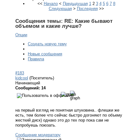
<<
Начало
<
Предыдущая
1
2
3
4
5
6
7
8
Следующая
>
Последняя
>>
Сообщения темы:
RE: Какие бывают
объемом и какие лучше?
Опции
Создать новую тему
Новые сообщения
Правила
#183
kidcool
(Посетитель)
Начинающий
Сообщений: 14
на первый взгляд не понятная штуковина.. флешки же
есть, тем более что сейчас быстро догоняют по объему
жесткий диск) однако это до тех пор пока сам не
попробуешь поюзать.
Сообщение модератору