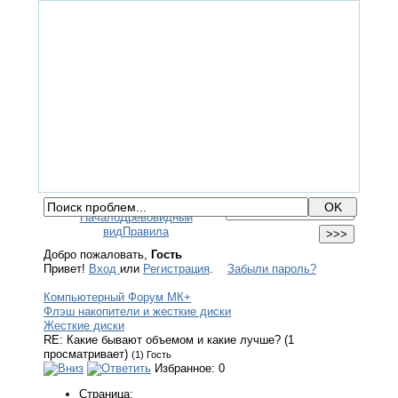
ГЛАВНАЯ
ФОРУМ
ПОМОЩЬ
КОНТАКТЫ
ВХОД / РЕГИСТРАЦИЯ
Начало
Древовидный
вид
Правила
Добро пожаловать,
Гость
Привет!
Вход
или
Регистрация
.
Забыли пароль?
Компьютерный Форум МК+
Флэш накопители и жесткие диски
Жесткие диски
RE: Какие бывают объемом и какие лучше? (1
просматривает)
(1) Гость
Избранное: 0
Страница: