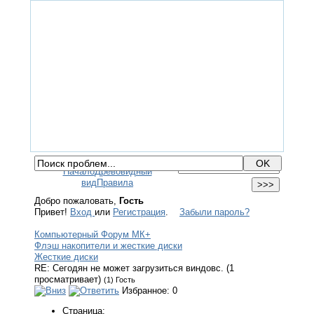
ГЛАВНАЯ
ФОРУМ
ПОМОЩЬ
КОНТАКТЫ
ВХОД / РЕГИСТРАЦИЯ
Начало
Древовидный
вид
Правила
Добро пожаловать,
Гость
Привет!
Вход
или
Регистрация
.
Забыли пароль?
Компьютерный Форум МК+
Флэш накопители и жесткие диски
Жесткие диски
RE: Сегодян не может загрузиться виндовс. (1
просматривает)
(1) Гость
Избранное: 0
Страница: