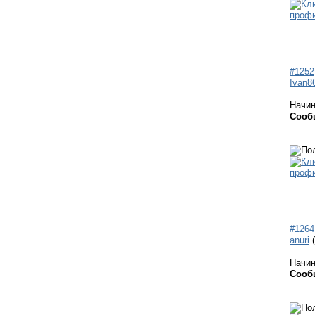
#1252
Ivan8
Начи
Сооб
#1264
anuri
Начи
Сооб