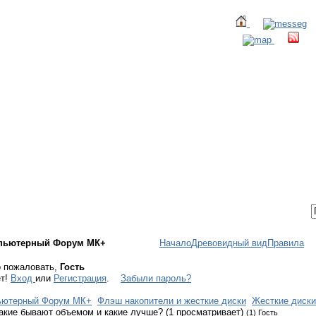
ТАКТЫ
ВХОД / РЕГИСТРАЦИЯ
пьютерный Форум МК+
Начало
Древовидный вид
Правила
 пожаловать,
Гость
ет!
Вход
или
Регистрация
.
Забыли пароль?
ьютерный Форум МК+
Флэш накопители и жесткие диски
Жесткие диски
акие бывают объемом и какие лучше? (1 просматривает)
(1) Гость