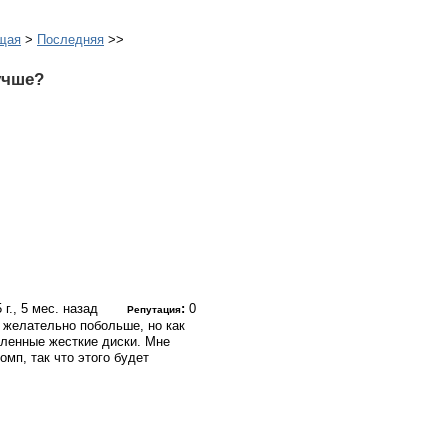
щая
>
Последняя
>>
учше?
 г., 5 мес. назад
:
0
Репутация
 желательно побольше, но как
еленные жесткие диски. Мне
омп, так что этого будет