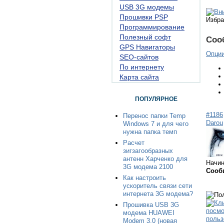
USB 3G модемы
Прошивки PSP
Избра
Программирование
Полезный софт
Соо
GPS Навигаторы
Опци
SEO-сайтов
По интернету
Карта сайта
ПОПУЛЯРНОЕ
#1186
Перенос папки Temp
Darou
Windows 7 и для чего
нужна папка темп
Расчет
зигзагообразных
антенн Харченко для
Начи
3G модема 2100
Сооб
Как настроить
ускоритель связи сети
интернета 3G модема?
Прошивка USB 3G
модема HUAWEI
Modem 3.0 (новая