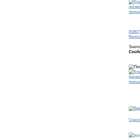
#1867
Romi
Знато
Сооб
Спис