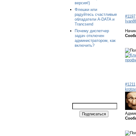
версия!)
Флешки или
радуйтесь счастливые
#1197
обладатели A-DATA и
Ivan8
Trancsend
Почему диспетчер
Начи
задач отключен
Сооб
администратором, как
включить?
#1211
krotov
Адми
Сооб