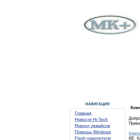
ГЛАВНАЯ
ФОРУМ
ПОМОЩЬ
КОН
НАВИГАЦИЯ
Ком
Главная
Добро
Новости Hi-Tech
Прив
Ремонт девайсов
Помощь Windows
Комп
Flash-накопители
RE: К