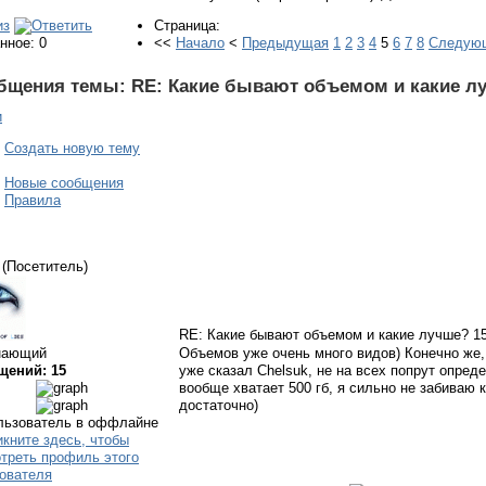
Страница:
нное: 0
<<
Начало
<
Предыдущая
1
2
3
4
5
6
7
8
Следую
бщения темы:
RE: Какие бывают объемом и какие л
и
Создать новую тему
Новые сообщения
Правила
(Посетитель)
RE: Какие бывают объемом и какие лучше?
15
нающий
Объемов уже очень много видов) Конечно же,
щений: 15
уже сказал Chelsuk, не на всех попрут опред
вообще хватает 500 гб, я сильно не забиваю к
достаточно)