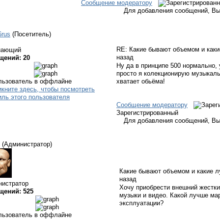
Сообщение модератору
Для добавления сообщений, Вы
6rus
(Посетитель)
RE: Какие бывают объемом и как
нающий
назад
щений: 20
Ну да в принципе 500 нормально, 
просто я колекционирую музыкаль
хватает обьёма!
Сообщение модератору
Зарегистрированный
Для добавления сообщений, Вы
(Администратор)
Какие бывают объемом и какие 
назад
нистратор
Хочу приобрести внешний жестки
щений: 525
музыки и видео. Какой лучше ма
эксплуатации?