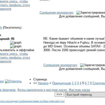
Сообщение модератору
Для добавления сообщений, Вы
ch
(Посетитель)
к
RE: Какие бывают объемом и какие лучш
щений: 95
Никогда не беру Hitachi и Fujitsu. В основ
до WD Green. Основные объемы SATAII - 25
3000. После 1500 происходит резкий скачо
Сообщение модератору
Для добавления сообщений, Вы
Страница:
<<
Начало
<
Предыдущая
1
2
3
4
5
6
7
8
Следую
ок форумов
Флэш накопители и жесткие диски
Жесткие диски