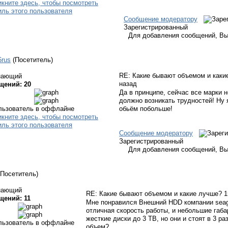
Сообщение модератору
Зарегистрированный
Для добавления сообщений, Вы
6rus
(Посетитель)
RE: Какие бывают объемом и как
нающий
назад
щений: 20
Да в принципе, сейчас все марки 
должно возникать трудностей! Ну 
обьём побольше!
Сообщение модератору
Зарегистрированный
Для добавления сообщений, Вы
(Посетитель)
нающий
RE: Какие бывают объемом и какие лучше?
1
щений: 11
Мне понравился Внешний HDD компании seaga
отличная скорость работы, и небольшие габ
жесткие диски до 3 TB, но они и стоят в 3 р
объем?