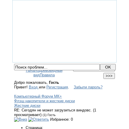
ГЛАВНАЯ
ФОРУМ
ПОМОЩЬ
КОНТАКТЫ
ВХОД / РЕГИСТРАЦИЯ
Начало
Древовидный
вид
Правила
Добро пожаловать,
Гость
Привет!
Вход
или
Регистрация
.
Забыли пароль?
Компьютерный Форум МК+
Флэш накопители и жесткие диски
Жесткие диски
RE: Сегодян не может загрузиться виндовс. (1
просматривает)
(1) Гость
Избранное: 0
Страница: