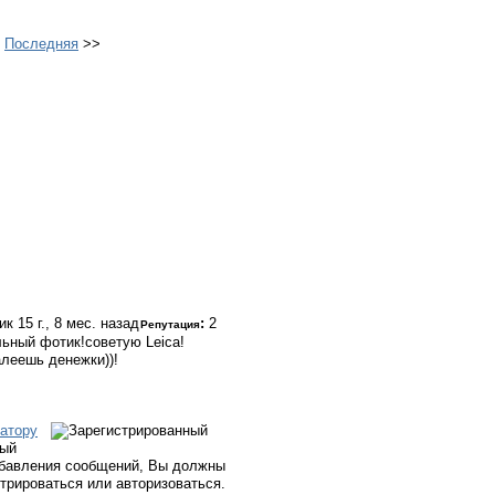
>
Последняя
>>
тик
15 г., 8 мес. назад
:
2
Репутация
ьный фотик!советую Leica!
алеешь денежки))!
атору
ный
бавления сообщений, Вы должны
стрироваться или авторизоваться.