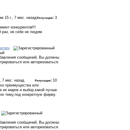
тик
15 г., 7 мес. назад
:
3
Репутация
имеют конкурентов!!!
й раз, не себе не людям
атору
ный
бавления сообщений, Вы должны
стрироваться или авторизоваться.
., 7 мес. назад
:
10
Репутация
ько преимущества или
не их марок и выбор,какой лучше.
гую тему,под конкретную фирму.
бавления сообщений, Вы должны
стрироваться или авторизоваться.