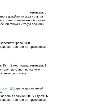
:
0
Репутация
тво в дизайне,то скажу так,на
насколько прикольная оболочка
весной фирмы и тогда проколы
Зарегистрированный
трироваться или авторизоваться.
ик
15 г., 2 мес. назад
:
1
Репутация
и получше Canon но на него
ть немалую сумму
тору
ый
бавления сообщений, Вы должны
стрироваться или авторизоваться.