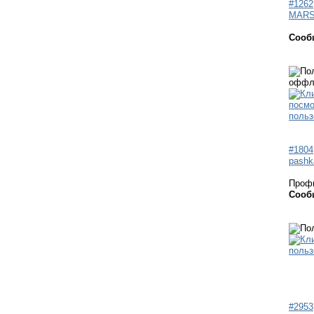
#1262
MARS
Сооб
#1804
pashk
Проф
Сооб
#2953