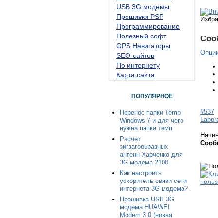
USB 3G модемы
Прошивки PSP
Избра
Программирование
Полезный софт
Соо
GPS Навигаторы
Опци
SEO-сайтов
По интернету
Карта сайта
ПОПУЛЯРНОЕ
#537
Перенос папки Temp
Labor
Windows 7 и для чего
нужна папка темп
Начи
Расчет
Сооб
зигзагообразных
антенн Харченко для
3G модема 2100
Как настроить
ускоритель связи сети
интернета 3G модема?
Прошивка USB 3G
модема HUAWEI
Modem 3.0 (новая