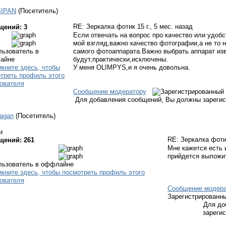
IPAN
(Посетитель)
RE: Зеркалка фотик
15 г., 5 мес. назад
щений: 3
Если отвечать на вопрос про качество или удобс
мой взгляд,важно качество фотографии,а не то 
самого фотоаппарата.Важно выбрать аппарат из
будут,практически,исключены.
У меня OLIMPYS,и я очень довольна.
Сообщение модератору
Для добавления сообщений, Вы должны зарегис
agan
(Посетитель)
и
RE: Зеркалка фот
щений: 261
Мне кажется есть 
прийдется выложи
Сообщение модера
Зарегистрированн
Для до
зареги