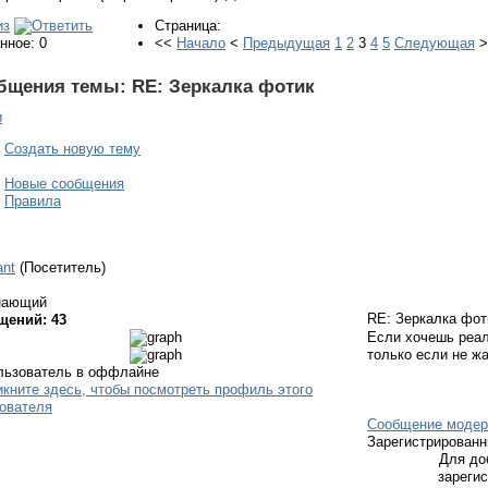
Страница:
нное: 0
<<
Начало
<
Предыдущая
1
2
3
4
5
Следующая
бщения темы:
RE: Зеркалка фотик
и
Создать новую тему
Новые сообщения
Правила
ant
(Посетитель)
нающий
RE: Зеркалка фо
щений: 43
Если хочешь реал
только если не ж
Сообщение модер
Зарегистрирован
Для до
зареги