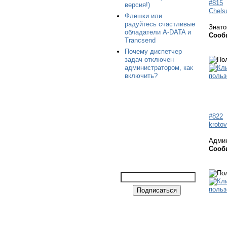
#815
версия!)
Chels
Флешки или
радуйтесь счастливые
Знато
обладатели A-DATA и
Сооб
Trancsend
Почему диспетчер
задач отключен
администратором, как
включить?
#822
krotov
Адми
Сооб