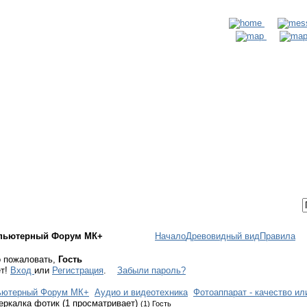
ТАКТЫ
ВХОД / РЕГИСТРАЦИЯ
пьютерный Форум МК+
Начало
Древовидный вид
Правила
 пожаловать,
Гость
ет!
Вход
или
Регистрация
.
Забыли пароль?
ьютерный Форум МК+
Аудио и видеотехника
Фотоаппарат - качество ил
еркалка фотик (1 просматривает)
(1) Гость