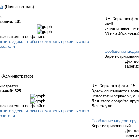
uk
(Пользователь)
к
RE: Зеркалка фо
щений: 101
нет!!!
кэнон и никон не 
30 или 40ка самы
Сообщение модер
Зарегистрирован
Для до
зареги
(Администратор)
RE: Зеркалка фотик
15 г
нистратор
щений: 525
Здесь описываются тол
недостатки зеркалок, а 
Для этого создайте дру
Без флуда!
Сообщение модератору
Зарегистрированный
Для до
зареги