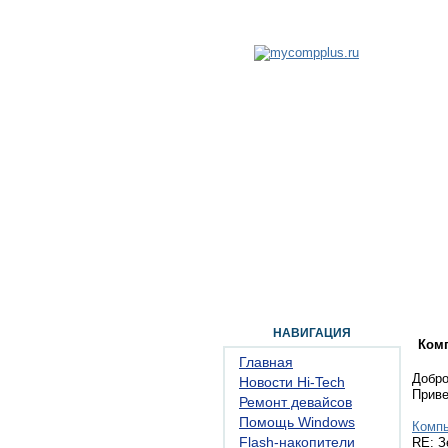
ГЛАВНАЯ
ФОРУМ
ПОМОЩЬ
КОН
НАВИГАЦИЯ
Ком
Главная
Добро
Новости Hi-Tech
Прив
Ремонт девайсов
Помощь Windows
Комп
Flash-накопители
RE: З