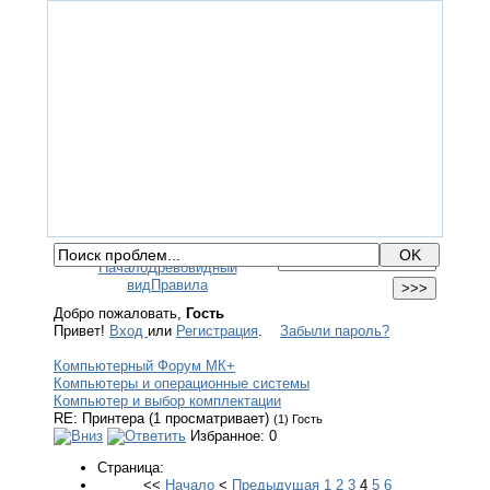
ГЛАВНАЯ
ФОРУМ
ПОМОЩЬ
КОНТАКТЫ
ВХОД / РЕГИСТРАЦИЯ
Начало
Древовидный
вид
Правила
Добро пожаловать,
Гость
Привет!
Вход
или
Регистрация
.
Забыли пароль?
Компьютерный Форум МК+
Компьютеры и операционные системы
Компьютер и выбор комплектации
RE: Принтера (1 просматривает)
(1) Гость
Избранное: 0
Страница:
<<
Начало
<
Предыдущая
1
2
3
4
5
6