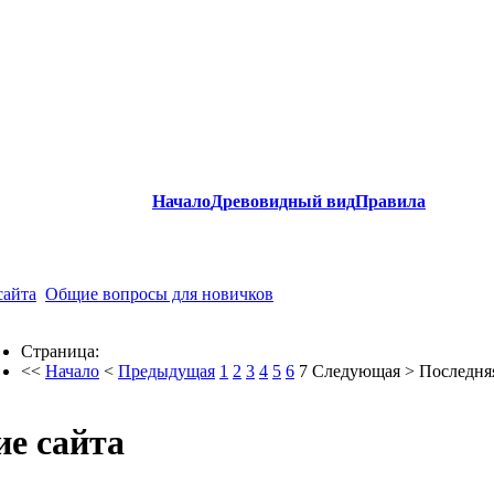
Начало
Древовидный вид
Правила
сайта
Общие вопросы для новичков
Страница:
<<
Начало
<
Предыдущая
1
2
3
4
5
6
7
Следующая
>
Последня
е сайта