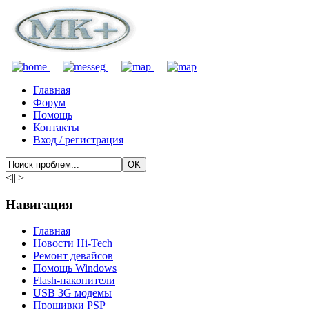
Главная
Форум
Помощь
Контакты
Вход / регистрация
<|||>
Навигация
Главная
Новости Hi-Tech
Ремонт девайсов
Помощь Windows
Flash-накопители
USB 3G модемы
Прошивки PSP