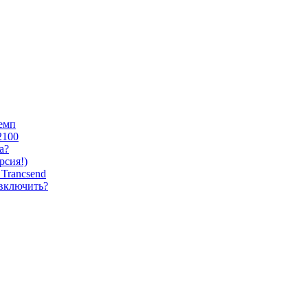
темп
2100
а?
сия!)
Trancsend
 включить?