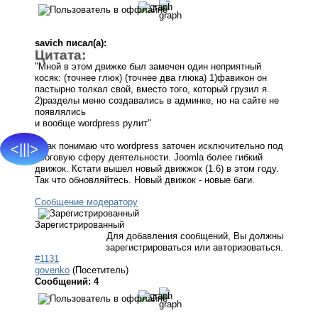
savich писал(а):
Цитата:
"Мной в этом движке был замечен один неприятный
косяк: (точнее глюк) (точнее два глюка) 1)фавикон он
пастырно толкал свой, вместо того, который грузил я.
2)разделы меню создавались в админке, но на сайте не
появлялись
и вообще wordpress рулит"
я так понимаю что wordpress заточен исключительно под
<|||>
блоговую сферу деятельности. Joomla более гибкий
движок. Кстати вышел новый движжок (1.6) в этом году.
Так что обновляйтесь. Новый движок - новые баги.
Сообщение модератору
Зарегистрированный
Для добавления сообщений, Вы должны
зарегистрироваться или авторизоваться.
#1131
govenko
(Посетитель)
Сообщений: 4