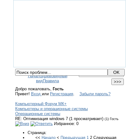
ГЛАВНАЯ
ФОРУМ
ПОМОЩЬ
КОНТАКТЫ
ВХОД / РЕГИСТРАЦИЯ
Начало
Древовидный
вид
Правила
Добро пожаловать,
Гость
Привет!
Вход
или
Регистрация
.
Забыли пароль?
Компьютерный Форум МК+
Компьютеры и операционные системы
Операционные системы
RE: Оптимизация windows 7 (1 просматривает)
(1) Гость
Избранное: 0
Страница:
<<
Начало
<
Предыдущая
1
2
Следующая