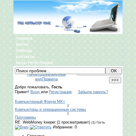
ГЛАВНАЯ
ФОРУМ
ПОМОЩЬ
КОНТАКТЫ
ВХОД / РЕГИСТРАЦИЯ
Начало
Древовидный
вид
Правила
Добро пожаловать,
Гость
Привет!
Вход
или
Регистрация
.
Забыли пароль?
Компьютерный Форум МК+
Компьютеры и операционные системы
Программы
RE: WebMoney keeper (1 просматривает)
(1) Гость
Избранное: 0
Страница: