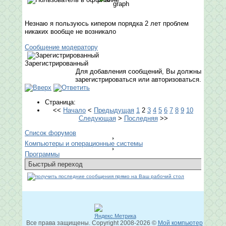
Незнаю я пользуюсь кипером порядка 2 лет проблем
никаких вообще не возникало
Сообщение модератору
Зарегистрированный
Для добавления сообщений, Вы должны
зарегистрироваться или авторизоваться.
Страница:
<<
Начало
<
Предыдущая
1
2
3
4
5
6
7
8
9
10
Следующая
>
Последняя
>>
Список форумов
Компьютеры и операционные системы
Программы
Все права защищены. Copyright
2008
-2026 ©
Мой компьютер