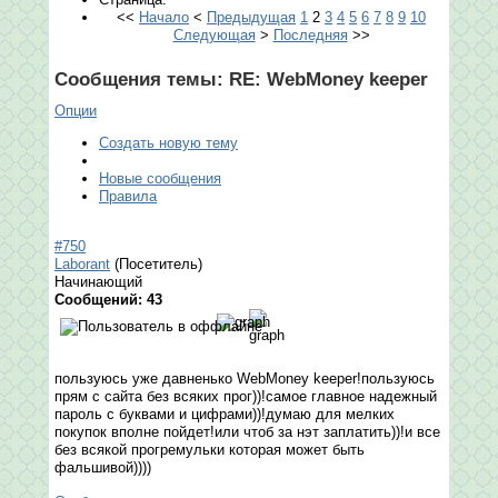
<<
Начало
<
Предыдущая
1
2
3
4
5
6
7
8
9
10
Следующая
>
Последняя
>>
Сообщения темы:
RE: WebMoney keeper
Опции
Создать новую тему
Новые сообщения
Правила
#750
Laborant
(Посетитель)
Начинающий
Сообщений: 43
пользуюсь уже давненько WebMoney keeper!пользуюсь
прям с сайта без всяких прог))!самое главное надежный
пароль с буквами и цифрами))!думаю для мелких
покупок вполне пойдет!или чтоб за нэт заплатить))!и все
без всякой прогремульки которая может быть
фальшивой))))