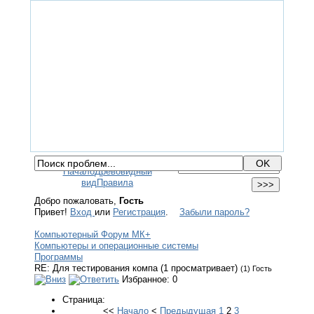
ГЛАВНАЯ
ФОРУМ
ПОМОЩЬ
КОНТАКТЫ
ВХОД / РЕГИСТРАЦИЯ
Начало
Древовидный
вид
Правила
Добро пожаловать,
Гость
Привет!
Вход
или
Регистрация
.
Забыли пароль?
Компьютерный Форум МК+
Компьютеры и операционные системы
Программы
RE: Для тестирования компа (1 просматривает)
(1) Гость
Избранное: 0
Страница:
<<
Начало
<
Предыдущая
1
2
3