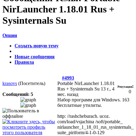
NirLauncher 1.18.01 Rus +
Sysinternals Su
Опции
Создать новую тему
Новые сообщения
Правила
#4993
krasovs
(Посетитель)
Portable NirLauncher 1.18.01
:
Репутация
Rus + Sysinternals Su
13 г., 4
0
Сообщений: 5
мес. назад
Набор программ для Windows. 163
бесплатные утилиты.
http: //rashcheburach. ucoz.
com/load/vsjachina /soft/portable_
nirlauncher_1_18_01_rus_sysinternals_
suite_piriform/4-1-0-129