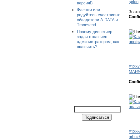
sjrkin
версия!)
Флешки или
Знато
радуйтесь счастливые
Сооб
обладатели A-DATA и
Trancsend
Почему диспетчер
задач отключен
администратором, как
включить?
#1237
MARS
Сооб
#1385
arbuz