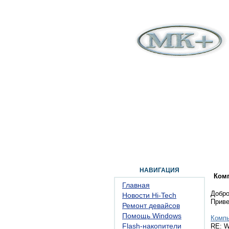
ГЛАВНАЯ
ФОРУМ
ПОМОЩЬ
КОН
НАВИГАЦИЯ
Ком
Главная
Добро
Новости Hi-Tech
Прив
Ремонт девайсов
Помощь Windows
Комп
Flash-накопители
RE: W