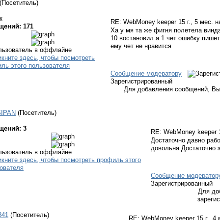
(Посетитель)
к
RE: WebMoney keeper
15 г., 5 мес. 
щений: 171
Ха у мя та же фигня полетела винд
10 востановил а 1 чет ошибку пишет
ему чет не нравится
Сообщение модератору
Зарегистрированный
Для добавления сообщений, Вы
IPAN
(Посетитель)
щений: 3
RE: WebMoney keeper
Достаточно давно рабо
довольна.Достаточно з
Сообщение модератор
Зарегистрированный
Для до
зареги
841
(Посетитель)
RE: WebMoney keeper
15 г., 4