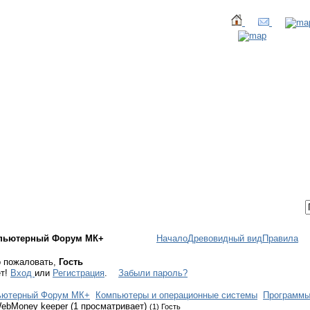
ТАКТЫ
ВХОД / РЕГИСТРАЦИЯ
пьютерный Форум МК+
Начало
Древовидный вид
Правила
 пожаловать,
Гость
ет!
Вход
или
Регистрация
.
Забыли пароль?
ьютерный Форум МК+
Компьютеры и операционные системы
Программ
ebMoney keeper (1 просматривает)
(1) Гость