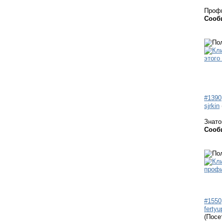
Проф
Сооб
#1390
sjrkin
Знато
Сооб
#1550
fertyu
(Посе