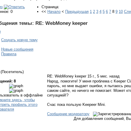
Страница:
нное: 0
<<
Начало
<
Предыдущая
1
2
3
4
5
6
7
8
9
10
Сл
бщения темы:
RE: WebMoney keeper
и
Создать новую тему
Новые сообщения
Правила
(Посетитель)
RE: WebMoney keeper
15 г., 5 мес. назад
щений: 8
Народ, помогите! У меня проблема с Keeper C
пароль, но мне выдает ошибки, я пытаюсь реш
самом сайте, но ничего не помогает. Может кт
ситуацией!?
Счаc пока пользую Keepeer Mini.
Сообщение модератору
Для добавления сообщений, Вы