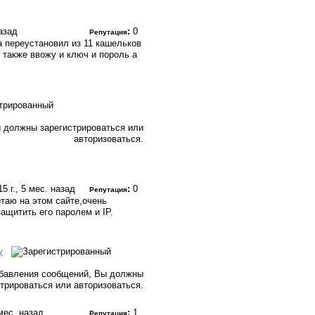
назад
:
0
Репутация
а переустановил из 11 кашельков
 также ввожу и ключ и пороль а
 должны зарегистрироваться или
авторизоваться.
15 г., 5 мес. назад
:
0
Репутация
таю на этом сайте,очень
ащитить его паролем и IP.
у
бавления сообщений, Вы должны
стрироваться или авторизоваться.
 мес. назад
:
1
Репутация