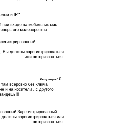
лем и IP."
б при входе на мобильник смс
теперь его маловероятно
, Вы должны зарегистрироваться
или авторизоваться.
д
:
0
Репутация
 там всеровно без ключа
е и на носители , с другого
зайдешь!!!
Зарегистрированный
 должны зарегистрироваться или
авторизоваться.