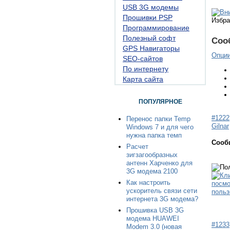
USB 3G модемы
Прошивки PSP
Избра
Программирование
Полезный софт
Соо
GPS Навигаторы
Опци
SEO-сайтов
По интернету
Карта сайта
ПОПУЛЯРНОЕ
#1222
Перенос папки Temp
Gilnar
Windows 7 и для чего
нужна папка темп
Сооб
Расчет
зигзагообразных
антенн Харченко для
3G модема 2100
Как настроить
ускоритель связи сети
интернета 3G модема?
Прошивка USB 3G
модема HUAWEI
#1233
Modem 3.0 (новая