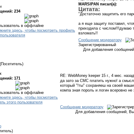
MARSIPAN писал(а):
и
Цитата:
щений: 234
"Достаточно защитить его паро
а я еще защиту поставил, что
приходила с числом!!!думаю 
взломать!!
Сообщение модератору
Зарегистрированный
Для добавления сообщений
(Посетитель)
к
RE: WebMoney keeper
15 г., 4 мес. наза
щений: 171
да зато за СМС платить нужно! а смысл
который "!ты" сохраняеш на своей машин
компа зная пороль и логин всеровно не 
Сообщение модератору
Для добавления сообщений, Вы
p
титель)