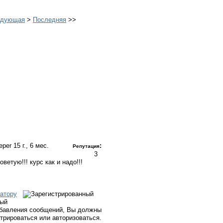
едующая
>
Последняя
>>
eper
15 г., 6 мес.
:
Репутация
3
оветую!!! курс как и надо!!!
атору
ный
бавления сообщений, Вы должны
стрироваться или авторизоваться.