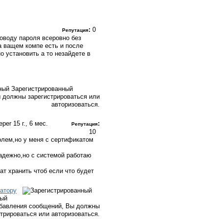
:
0
Репутация
поводу пароля всеровно без
на ващем компе есть и после
о установить а то незайдете в
Зарегистрированный
 должны зарегистрироваться или
авторизоваться.
eper
15 г., 6 мес.
:
Репутация
10
ролем,но у меня с сертификатом
надежно,но с системой работаю
ат хранить чтоб если что будет
атору
ный
бавления сообщений, Вы должны
стрироваться или авторизоваться.