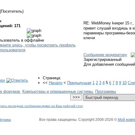
(Посетитель)
к
RE: WebMoney keeper
15 г.
щений: 171
привет слушай входишь в к
парамеиры программы-безоп
ключи
Сообщение модератору
Зарегистрированный
Для добавления сообщений
Страница:
<<
Начало
<
Предыдущая
1
2
3
4
5
6
7
8
9
10
Сл
ок форумов
Компьютеры и операционные системы
Программы
Все права защищены. Copyright
2008
-2026 ©
Мой комп