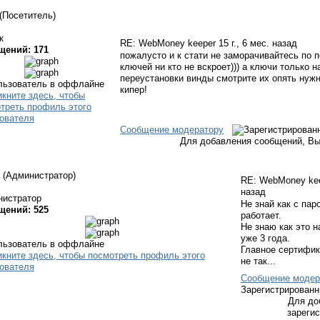
(Посетитель)
к
RE: WebMoney keeper
15 г., 6 мес. назад
щений: 171
пожалусто и к стати не заморачивайтесь по 
ключей ни кто не вскроет))) а ключи только 
переустановки винды смотрите их опять нужн
кипер!
Сообщение модератору
Для добавления сообщений, Вы
(Администратор)
RE: WebMoney ke
назад
нистратор
Не знай как с па
щений: 525
работает.
Не знаю как это 
уже 3 года.
Главное сертифик
не так...
Сообщение модер
Зарегистрирован
Для до
зареги