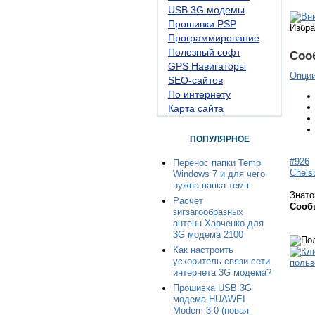
USB 3G модемы
Прошивки PSP
Избра
Программирование
Полезный софт
Соо
GPS Навигаторы
Опци
SEO-сайтов
По интернету
Карта сайта
ПОПУЛЯРНОЕ
#926
Перенос папки Temp
Chels
Windows 7 и для чего
нужна папка темп
Знато
Расчет
Сооб
зигзагообразных
антенн Харченко для
3G модема 2100
Как настроить
ускоритель связи сети
интернета 3G модема?
Прошивка USB 3G
модема HUAWEI
Modem 3.0 (новая