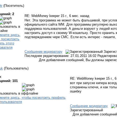
ir
(Посетитель)
щений: 2
RE: WebMoney keeper
15 г., 6 мес. назад
Нет. Эта программа не может быть фальшивой, при услов
официального сайта WM. Для программы регулярно выхо
поддержка пользователей. А деньги воруют у людей кот
настроить доступ к своему W-кошельку. Просто хранить 
подтверждением чере СМС. Если есть интерес - пишите, 
Сообщение модератору
Зарегис
Последнее редактирование: 27.01.2011 16:02 Редактиров
Для добавления сообщений, Вы должны зарегис
uk
(Пользователь)
к
RE: WebMoney keeper
15 г., 
щений: 101
вот при запуске кипера всегд
слхранены ключи, и как толь
ошибку
Сообщение модератору
Зарегистрированный
Для добавления сообщений