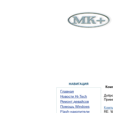
ГЛАВНАЯ
ФОРУМ
ПОМОЩЬ
КОН
НАВИГАЦИЯ
Ком
Главная
Добро
Новости Hi-Tech
Прив
Ремонт девайсов
Помощь Windows
Комп
Flash-накопители
RE: W