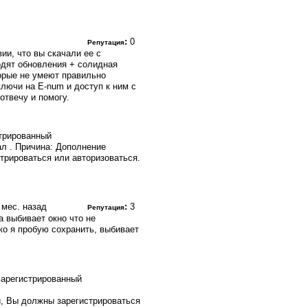
:
0
Репутация
ии, что вы скачали ее с
дят обновления + солидная
орые не умеют правильно
ключи на E-num и доступ к ним с
отвечу и помогу.
трированный
ал . Причина: Дополнение
трироваться или авторизоваться.
6 мес. назад
:
3
Репутация
а выбивает окно что не
ко я пробую сохранить, выбивает
, Вы должны зарегистрироваться