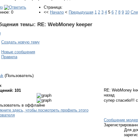
Страница:
нное: 0
<<
Начало
<
Предыдущая
1
2
3
4
5
6
7
8
9
10
Сл
бщения темы:
RE: WebMoney keeper
и
Создать новую тему
Новые сообщения
Правила
uk
(Пользователь)
к
RE: WebMoney ke
щений: 101
назад
супер спасибо!!! с
Сообщение модер
Зарегистрирован
Для до
зареги