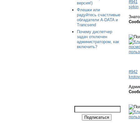
#941
версия!)
sjrkin
Флешки или
радуйтесь счастливые
Знато
обладатели A-DATA и
Сооб
Trancsend
Почему диспетчер
задач отключен
администратором, как
включить?
#942
krotov
Адми
Сооб