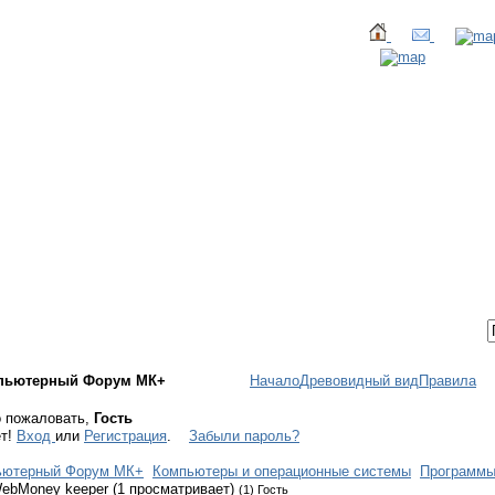
ТАКТЫ
ВХОД / РЕГИСТРАЦИЯ
пьютерный Форум МК+
Начало
Древовидный вид
Правила
 пожаловать,
Гость
ет!
Вход
или
Регистрация
.
Забыли пароль?
ьютерный Форум МК+
Компьютеры и операционные системы
Программ
ebMoney keeper (1 просматривает)
(1) Гость