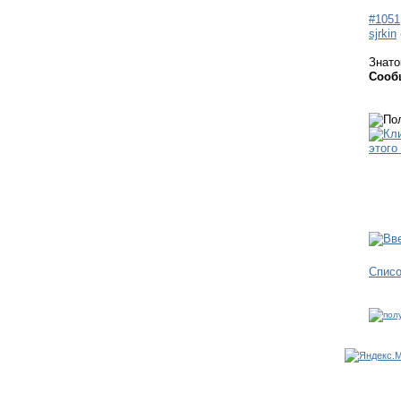
#1051
sjrkin
Знато
Сооб
Спис