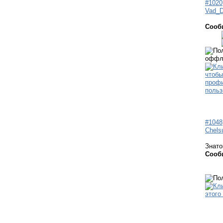
#1020
Vad_D
Сооб
#1048
Chels
Знато
Сооб