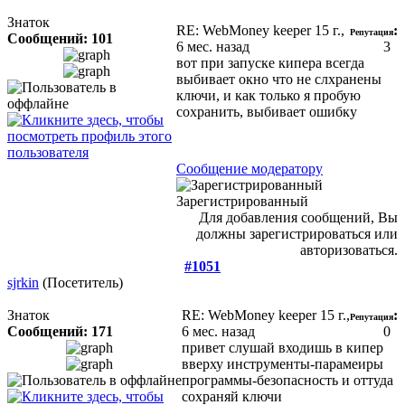
Знаток
RE: WebMoney keeper
15 г.,
:
Репутация
Сообщений: 101
6 мес. назад
3
вот при запуске кипера всегда
выбивает окно что не слхранены
ключи, и как только я пробую
сохранить, выбивает ошибку
Сообщение модератору
Зарегистрированный
Для добавления сообщений, Вы
должны зарегистрироваться или
авторизоваться.
#1051
sjrkin
(Посетитель)
Знаток
RE: WebMoney keeper
15 г.,
:
Репутация
Сообщений: 171
6 мес. назад
0
привет слушай входишь в кипер
вверху инструменты-парамеиры
программы-безопасность и оттуда
сохраняй ключи