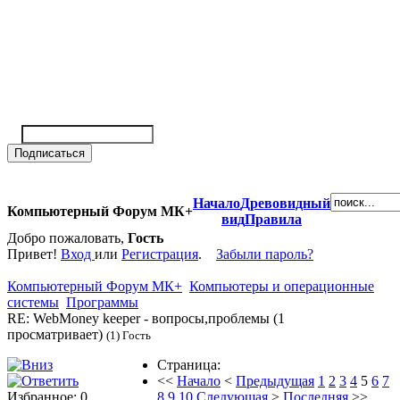
Начало
Древовидный
Компьютерный Форум МК+
вид
Правила
Добро пожаловать,
Гость
Привет!
Вход
или
Регистрация
.
Забыли пароль?
Компьютерный Форум МК+
Компьютеры и операционные
системы
Программы
RE: WebMoney keeper - вопросы,проблемы (1
просматривает)
(1) Гость
Страница:
<<
Начало
<
Предыдущая
1
2
3
4
5
6
7
Избранное: 0
8
9
10
Следующая
>
Последняя
>>