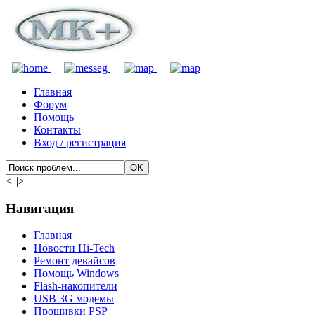
Главная
Форум
Помощь
Контакты
Вход / регистрация
<|||>
Навигация
Главная
Новости Hi-Tech
Ремонт девайсов
Помощь Windows
Flash-накопители
USB 3G модемы
Прошивки PSP