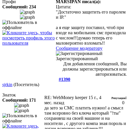
Профи
MARSIPAN писал(а):
Сообщений: 234
Цитата:
"Достаточно защитить его паролем
и IP."
а я еще защиту поставил, чтоб при
входе на мобильник смс приходила
с числом!!!думаю теперь его
маловероятно взломать!!
Сообщение модератору
Зарегистрированный
Для добавления сообщений, Вы
должны зарегистрироваться или
авторизоваться.
#1390
sjrkin
(Посетитель)
Знаток
RE: WebMoney keeper
15 г., 4
:
Репутация
Сообщений: 171
мес. назад
0
да зато за СМС платить нужно! а смысл
там всеровно без ключа который "!ты"
сохраняеш на своей машине и на
носители , с другого компа зная пороль и
логин всеровно не зайдешь!!!