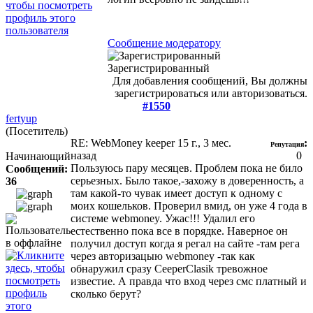
Сообщение модератору
Зарегистрированный
Для добавления сообщений, Вы должны
зарегистрироваться или авторизоваться.
#1550
fertyup
(Посетитель)
RE: WebMoney keeper
15 г., 3 мес.
:
Репутация
назад
0
Начинающий
Пользуюсь пару месяцев. Проблем пока не било
Сообщений:
серьезных. Было такое,-захожу в доверенность, а
36
там какой-то чувак имеет доступ к одному с
моих кошельков. Проверил вмид, он уже 4 года в
системе webmoney. Ужас!!! Удалил его
естественно пока все в порядке. Наверное он
получил доступ когда я регал на сайте -там рега
через авторизацыю webmoney -так как
обнаружил сразу CeeperClasik тревожное
известие. А правда что вход через смс платный и
сколько берут?