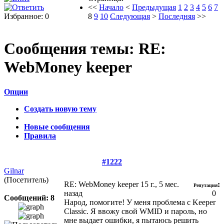
<<
Начало
<
Предыдущая
1
2
3
4
5
6
7
Избранное: 0
8
9
10
Следующая
>
Последняя
>>
Сообщения темы:
RE:
WebMoney keeper
Опции
Создать новую тему
Новые сообщения
Правила
#1222
Gilnar
(Посетитель)
RE: WebMoney keeper
15 г., 5 мес.
:
Репутация
назад
0
Сообщений: 8
Народ, помогите! У меня проблема с Keeper
Classic. Я ввожу свой WMID и пароль, но
мне выдает ошибки, я пытаюсь решить