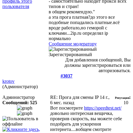
- самостоятельно находит прокси всех
типов и стран!
в общем рекомендую."
а эта прога платная?до этого все
подобные попадались платные.всё
вроде работало,но геморой с
ключами...2ip.ru определял ip
нормально
Сообщение модератору
Зарегистрированный
Для добавления сообщений, Вы
должны зарегистрироваться или
авторизоваться.
#3037
krotov
(Администратор)
Администратор
RE: Прога для смены IP
14 г.,
:
Репутация
Сообщений: 525
6 мес. назад
10
Вот посмотрите
https://speedtest.net/
довольно интересная вещичка,
проверив скорость, вы можете себе
подобрать для ускорения
интернета....вобщем смотрите