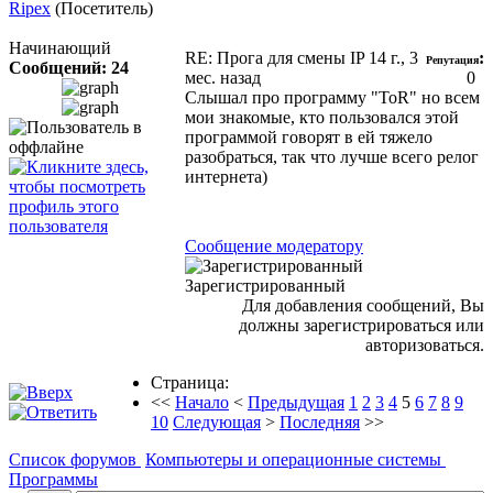
Ripex
(Посетитель)
Начинающий
RE: Прога для смены IP
14 г., 3
:
Репутация
Сообщений: 24
мес. назад
0
Слышал про программу "ToR" но всем
мои знакомые, кто пользовался этой
программой говорят в ей тяжело
разобраться, так что лучше всего релог
интернета)
Сообщение модератору
Зарегистрированный
Для добавления сообщений, Вы
должны зарегистрироваться или
авторизоваться.
Страница:
<<
Начало
<
Предыдущая
1
2
3
4
5
6
7
8
9
10
Следующая
>
Последняя
>>
Список форумов
Компьютеры и операционные системы
Программы