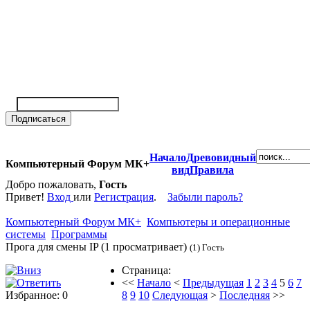
Начало
Древовидный
Компьютерный Форум МК+
вид
Правила
Добро пожаловать,
Гость
Привет!
Вход
или
Регистрация
.
Забыли пароль?
Компьютерный Форум МК+
Компьютеры и операционные
системы
Программы
Прога для смены IP (1 просматривает)
(1) Гость
Страница:
<<
Начало
<
Предыдущая
1
2
3
4
5
6
7
Избранное: 0
8
9
10
Следующая
>
Последняя
>>