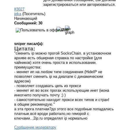
зарегистрироваться или авторизоваться.
#3027
jeka
(Посетитель)
Начинающий
Сообщений: 30
sniper писал(а):
Цитата:
"сменить ip можно прогой SocksChain. в установочном
архиве есть обширная справка по настройке (для
чайников) хотя очень проста в использовании.
преимущества:
- меняет ип на любом типе соединения (HideIP не
позволяет сменить ip на диалапе с динамическим
адресом)
- позволяет создавать цепь из прокси
- меняет ип во всех прогах использующие инет (мона
инкогнито получать почту ;) )
- самостоятельно находит прокси всех типов и стран!
в общем рекомендую."
а эта прога платная?до этого все подобные попадались
платные.всё вроде работало,но геморой с
ключами...2ip.ru определял ip нормально
Сообщение модератору