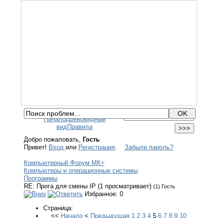
ГЛАВНАЯ
ФОРУМ
ПОМОЩЬ
КОНТАКТЫ
ВХОД / РЕГИСТРАЦИЯ
Начало
Древовидный
вид
Правила
Добро пожаловать,
Гость
Привет!
Вход
или
Регистрация
.
Забыли пароль?
Компьютерный Форум МК+
Компьютеры и операционные системы
Программы
RE: Прога для смены IP (1 просматривает)
(1) Гость
Избранное: 0
Страница:
<<
Начало
<
Предыдущая
1
2
3
4
5
6
7
8
9
10