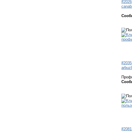
#2026
canab
Сооб
#2035
arbuz
Проф
Сооб
#2081