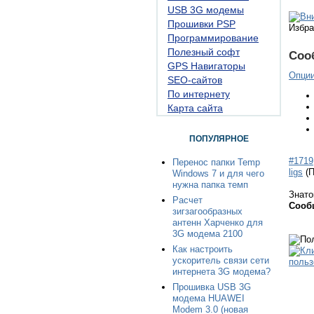
USB 3G модемы
Прошивки PSP
Избра
Программирование
Полезный софт
Соо
GPS Навигаторы
Опци
SEO-сайтов
По интернету
Карта сайта
ПОПУЛЯРНОЕ
#1719
Перенос папки Temp
ligs
(
Windows 7 и для чего
нужна папка темп
Знато
Расчет
Сооб
зигзагообразных
антенн Харченко для
3G модема 2100
Как настроить
ускоритель связи сети
интернета 3G модема?
Прошивка USB 3G
модема HUAWEI
Modem 3.0 (новая