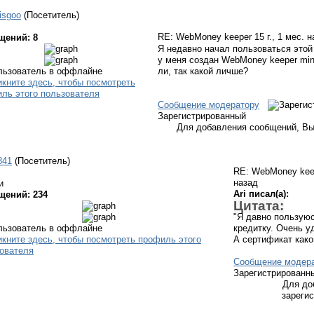
isgoo
(Посетитель)
RE: WebMoney keeper
15 г., 1 мес. 
щений: 8
Я недавно начал пользоваться этой 
у меня создан WebMoney keeper min
ли, так какой личше?
Сообщение модератору
Зарегистрированный
Для добавления сообщений, Вы
841
(Посетитель)
RE: WebMoney ke
назад
и
Ari писал(а):
щений: 234
Цитата:
"Я давно пользуюс
кредитку. Очень у
А сертификат как
Сообщение модер
Зарегистрированн
Для до
зареги