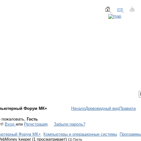
ТАКТЫ
ВХОД / РЕГИСТРАЦИЯ
пьютерный Форум МК+
Начало
Древовидный вид
Правила
 пожаловать,
Гость
ет!
Вход
или
Регистрация
.
Забыли пароль?
ьютерный Форум МК+
Компьютеры и операционные системы
Программ
ebMoney keeper (1 просматривает)
(1) Гость