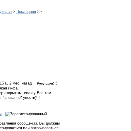
ующая
>
Последняя
>>
15 г., 2 мес. назад
:
3
Репутация
такая инфа:
ер открытым, если у Вас там
 "внезапно" увести)!!!
у
бавления сообщений, Вы должны
стрироваться или авторизоваться.