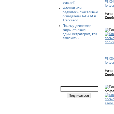
#1724
версия!)
fertyu
Флешки или
радуйтесь счастливые
Начи
обладатели A-DATA и
Сооб
Trancsend
Почему диспетчер
задач отключен
администратором, как
включить?
#1725
fertyu
Начи
Сооб