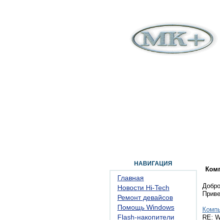
ГЛАВНАЯ
ФОРУМ
ПОМОЩЬ
КОН
НАВИГАЦИЯ
Ком
Главная
Добро
Новости Hi-Tech
Прив
Ремонт девайсов
Помощь Windows
Комп
Flash-накопители
RE: W