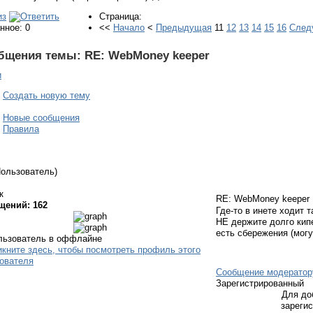
Страница:
нное: 0
<<
Начало
<
Предыдущая
11
12
13
14
15
16
След
бщения темы:
RE: WebMoney keeper
и
Создать новую тему
Новые сообщения
Правила
Пользователь)
к
RE: WebMoney keeper
щений: 162
Где-то в инете ходит 
НЕ держите долго кип
есть сбережения (могут
Сообщение модератор
Зарегистрированный
Для до
зареги