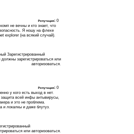
:
0
Репутация
комп не вечны и кто знает, что
зопасность. Я ношу на флехе
et explorer (на всякий случай).
Зарегистрированный
 должны зарегистрироваться или
авторизоваться.
:
0
Репутация
нно у кого есть выход в нет.
- защита всей инфы антывирусы,
акера и это не проблема.
а и локалкы и даже блутуз.
егистрированный
трироваться или авторизоваться.