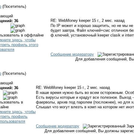
p
(Посетитель)
нающий
RE: WebMoney keeper
15 г., 2 мес. назад
щений: 36
По IP может и хорошо защитить, но не мы не 
будет завтра. Файл ключей+смс отличноя бе
ф.ключей, установочный keeper clasik и intern
Сообщение модератору
Для добавления сообщений, Вы
p
(Посетитель)
нающий
RE: WebMoney keeper
15 г., 2 мес. назад
щений: 36
В наше время нужно быть во всем осторожным. Особе
Есть вирусы которые и крадут все полезное. Выход 
фаерволы, архив под паролем (посложнее), но для х
Слышал что могут влезть в комп на котором нет инэт
Сообщение модератору
Зар
Для добавления сообщений, Вы должны зарегис