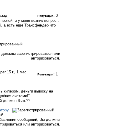
назад
:
0
Репутация
прогой, и у меня возник вопрос :
i, а есть еще Трансфендер что
 должны зарегистрироваться или
авторизоваться.
eper
15 г., 1 мес.
:
1
Репутация
ь кипером, деньги вывожу на
добная система!"
ой должен быть??
атору
ый
бавления сообщений, Вы должны
стрироваться или авторизоваться.