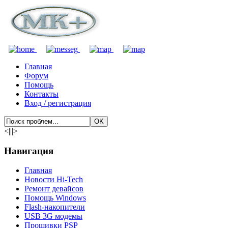
Главная
Форум
Помощь
Контакты
Вход / регистрация
<|||>
Навигация
Главная
Новости Hi-Tech
Ремонт девайсов
Помощь Windows
Flash-накопители
USB 3G модемы
Прошивки PSP