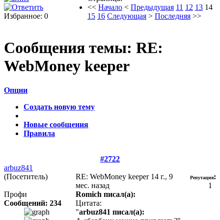
<<
Начало
<
Предыдущая
11
12
13
14
Избранное: 0
15
16
Следующая
>
Последняя
>>
Сообщения темы:
RE:
WebMoney keeper
Опции
Создать новую тему
Новые сообщения
Правила
#2722
arbuz841
(Посетитель)
RE: WebMoney keeper
14 г., 9
:
Репутация
мес. назад
1
Профи
Romich писал(а):
Сообщений: 234
Цитата:
"
arbuz841 писал(а):