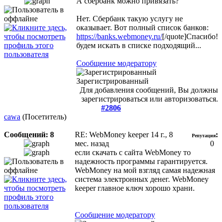
А сбербанк можно привязать?"
Нет. Сбербанк такую услугу не
оказывает. Вот полный список банков:
https://banks.webmoney.ru/
[/quote]Спасибо!
будем искать в списке подходящий...
Сообщение модератору
Зарегистрированный
Для добавления сообщений, Вы должны
зарегистрироваться или авторизоваться.
#2806
cawa
(Посетитель)
Сообщений: 8
RE: WebMoney keeper
14 г., 8
:
Репутация
мес. назад
0
если скачать с сайта WebMoney то
надежность программы гарантируется.
WebMoney на мой взгляд самая надежная
система электронных денег. WebMoney
keeper главное ключ хорошо храни.
Сообщение модератору