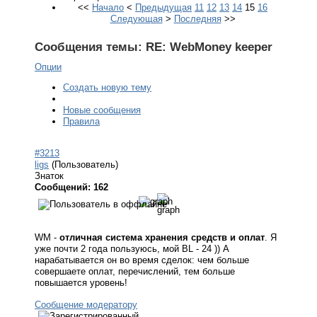
<<
Начало
<
Предыдущая
11
12
13
14
15
16
Следующая
>
Последняя
>>
Сообщения темы:
RE: WebMoney keeper
Опции
Создать новую тему
Новые сообщения
Правила
#3213
ligs
(Пользователь)
Знаток
Сообщений: 162
WM -
отличная система хранения средств и оплат
. Я
уже почти 2 года пользуюсь, мой BL - 24 )) А
нарабатывается он во время сделок: чем больше
совершаете оплат, перечислений, тем больше
повышается уровень!
Сообщение модератору