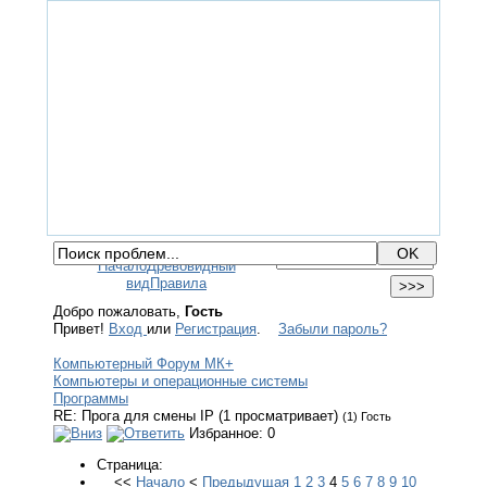
ГЛАВНАЯ
ФОРУМ
ПОМОЩЬ
КОНТАКТЫ
ВХОД / РЕГИСТРАЦИЯ
Начало
Древовидный
вид
Правила
Добро пожаловать,
Гость
Привет!
Вход
или
Регистрация
.
Забыли пароль?
Компьютерный Форум МК+
Компьютеры и операционные системы
Программы
RE: Прога для смены IP (1 просматривает)
(1) Гость
Избранное: 0
Страница:
<<
Начало
<
Предыдущая
1
2
3
4
5
6
7
8
9
10