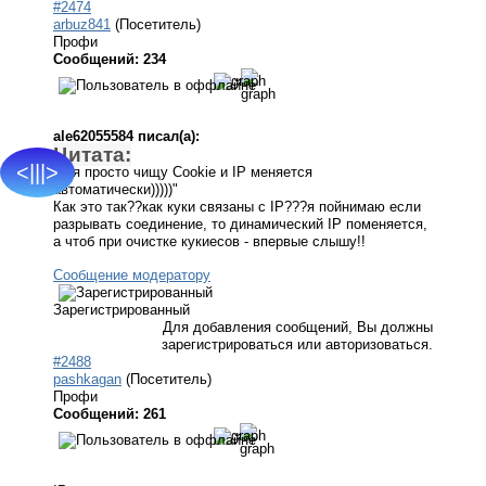
#2474
arbuz841
(Посетитель)
Профи
Сообщений: 234
ale62055584 писал(а):
Цитата:
<|||>
"А я просто чищу Cookie и IP меняется
автоматически)))))"
Как это так??как куки связаны с IP???я пойнимаю если
разрывать соединение, то динамический IP поменяется,
а чтоб при очистке кукиесов - впервые слышу!!
Сообщение модератору
Зарегистрированный
Для добавления сообщений, Вы должны
зарегистрироваться или авторизоваться.
#2488
pashkagan
(Посетитель)
Профи
Сообщений: 261