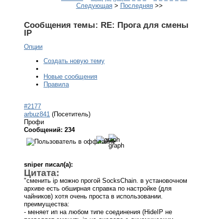
Следующая
>
Последняя
>>
Сообщения темы:
RE: Прога для смены
IP
Опции
Создать новую тему
Новые сообщения
Правила
#2177
arbuz841
(Посетитель)
Профи
Сообщений: 234
sniper писал(а):
Цитата:
"сменить ip можно прогой SocksChain. в установочном
архиве есть обширная справка по настройке (для
чайников) хотя очень проста в использовании.
преимущества:
- меняет ип на любом типе соединения (HideIP не