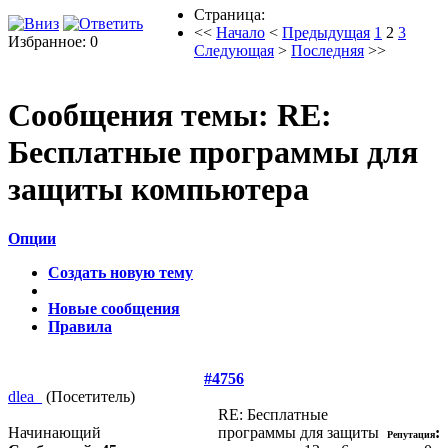
Страница:
<<
Начало
<
Предыдущая
1
2
3
Избранное: 0
Следующая
>
Последняя
>>
Сообщения темы:
RE:
Бесплатные программы для
защиты компьютера
Опции
Создать новую тему
Новые сообщения
Правила
#4756
dlea_
(Посетитель)
RE: Бесплатные
Начинающий
программы для защиты
:
Репутация