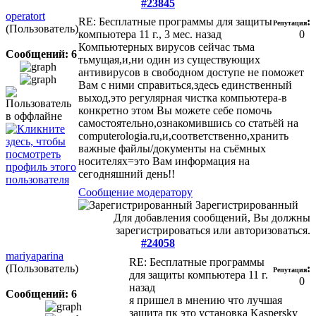
#23845
operatort
RE: Бесплатные программы для защиты
:
Репутация
(Пользователь)
компьютера
11 г., 3 мес. назад
0
Компьютерных вирусов сейчас тьма
Сообщений: 6
тьмущая,и,ни один из существующих
антивирусов в свободном доступе не поможет
Вам с ними справиться,здесь единственный
выход,это регулярная чистка компьютера-в
конкретно этом Вы можете себе помочь
самостоятельно,ознакомившись со статьёй на
computerologia.ru,и,соответственно,хранить
важные файлы/документы на съёмных
носителях=это Вам информация на
сегодняшний день!!
Сообщение модератору
Зарегистрированный
Для добавления сообщений, Вы должны
зарегистрироваться или авторизоваться.
#24058
mariyaparina
RE: Бесплатные программы
(Пользователь)
:
Репутация
для защиты компьютера
11 г.
0
назад
Сообщений: 6
я пришел в мнению что лучшая
защита пк это установка Kaspersky