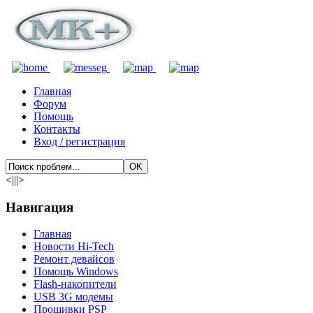
Главная
Форум
Помощь
Контакты
Вход / регистрация
<|||>
Навигация
Главная
Новости Hi-Tech
Ремонт девайсов
Помощь Windows
Flash-накопители
USB 3G модемы
Прошивки PSP