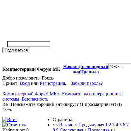
Начало
Древовидный
Компьютерный Форум МК+
вид
Правила
Добро пожаловать,
Гость
Привет!
Вход
или
Регистрация
.
Забыли пароль?
Компьютерный Форум МК+
Компьютеры и операционные
системы
Безопасность
RE: Подскажите хороший антивирус? (1 просматривает)
(1)
Гость
Страница:
<<
Начало
<
Предыдущая
1
2
3
4
5
6
7
Избранное: 0
8
9
Следующая
>
Последняя
>>