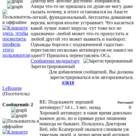
Доктор веб -вполне достойно -понравился,
Авира что-то не пришлась по душе-не могу даже
сказать почему, в итоге остановился на Авасте
-легкий, функциональный, бесплатна домашняя
версия, котороя вполне устраивает. Что касаеться
какой лучше ловит вирусы -тут тоже все не
одназначно -любой может что-то пропустить и
любой другой это может выявить и наоборот.
Однажды боролся с подхваченной гадостью-
переставлял несколько антивирусов-не нашел ни
один!!! Пришлось перенставлять ОСь.
Сообщение модератору
Зарегистрированный
Для добавления сообщений, Вы должны
зарегистрироваться или авторизоваться.
#3610
LeBourge
(Посетитель)
RE: Подскажите хороший
:
Репутация
Сообщений: 2
антивирус?
14 г., 3 мес. назад
0
Хороший антивирус в наше время довольно
важное дело, но и прямые руки лишними
никогда не бывают. Пользуюсь Доктором
Веб, ибо Ксаперский оказался слишком уж
тяжелым дядей, и лично меня мой антивир