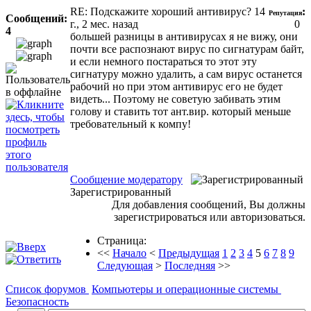
RE: Подскажите хороший антивирус?
14
:
Репутация
Сообщений:
г., 2 мес. назад
0
4
большей разницы в антивирусах я не вижу, они
почти все распознают вирус по сигнатурам байт,
и если немного постараться то этот эту
сигнатуру можно удалить, а сам вирус останется
рабочий но при этом антивирус его не будет
видеть... Поэтому не советую забивать этим
голову и ставить тот ант.вир. который меньше
требовательный к компу!
Сообщение модератору
Зарегистрированный
Для добавления сообщений, Вы должны
зарегистрироваться или авторизоваться.
Страница:
<<
Начало
<
Предыдущая
1
2
3
4
5
6
7
8
9
Следующая
>
Последняя
>>
Список форумов
Компьютеры и операционные системы
Безопасность