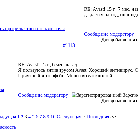
RE: Avast!
15 г., 7 мес. на
да дается на год, но про
Сообщение модератору
Для добавления 
#1113
RE: Avast!
15 г., 6 мес. назад
Я пользуюсь антивирусом Avast. Хороший антивирус. Сж
Приятный интерфейс. Много возможностей.
Сообщение модератору
Зареги
Для добавления 
ыдущая
1
2
3
4
5
6
7
8
9
10
Следующая
>
Последняя
>>
асность