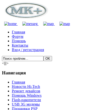
Главная
Форум
Помощь
Контакты
Вход / регистрация
<|||>
Навигация
Главная
Новости Hi-Tech
Ремонт девайсов
Помощь Windows
Flash-накопители
USB 3G модемы
Прошивки PSP