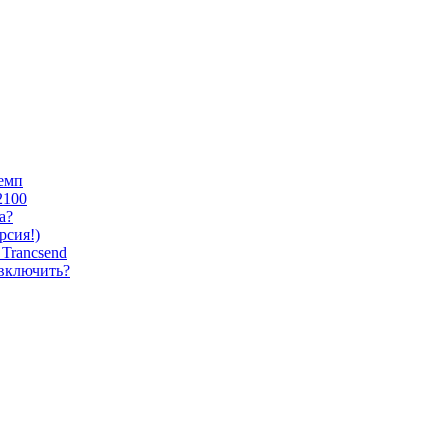
темп
2100
а?
сия!)
Trancsend
 включить?