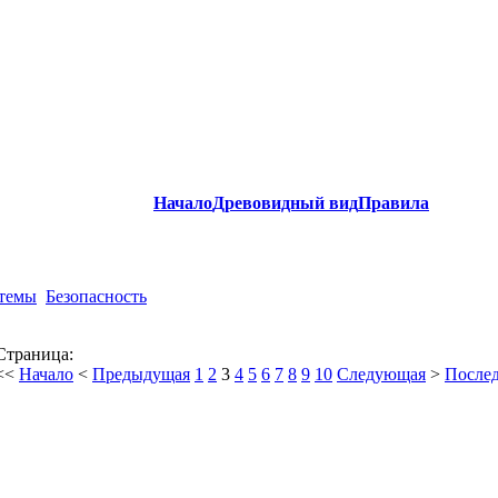
Начало
Древовидный вид
Правила
стемы
Безопасность
Страница:
<<
Начало
<
Предыдущая
1
2
3
4
5
6
7
8
9
10
Следующая
>
После