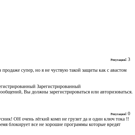
:
3
Репутация
 в продаже супер, но я не чуствую такой защиты как с авастом
Зарегистрированный
сообщений, Вы должны зарегистрироваться или авторизоваться.
:
0
Репутация
ник! ОН очень лёгкий комп не грузит да и один ключ тока !!
 время блокирует все не хорошие программы которые вредят