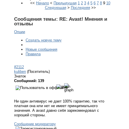
<<
Начало
<
Предыдущая
1
2
3
4
5
6
7
8
9
10
Следующая
>
Последняя
>>
Сообщения темы:
RE: Avast! Мнения и
отзывы
Опции
Создать новую тему
Новые сообщения
Правила
#2112
kuliben
(Посетитель)
Знаток
Сообщений: 139
Ни один антивирус не дает 100% гарантию, так что
платная она или нет не имеет принципиального
значения. А avast давно себя зарекомендовал с
хорошей стороны.
Сообщение модератору