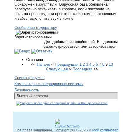
Обнаружен вирус"" или "Вируссная база обновлена!"
перепуганно вскакивать в кровати, если поставил на
ночь на проверку, или просто оставил комп квлюченным,
и забыл выключить звук в компе
Сообщение модератору
Зарегистрированный
Для добавления сообщений, Вы должны
зарегистрироваться или авторизоваться.
Страница:
<<
Начало
<
Предыдущая
1
2
3
4
5
6
7
8
9
10
Следующая
>
Последняя
>>
Список форумов
Компьютеры и операционные системы
Безопасность
Все права защищены. Copyright
2008
-2026 ©
Мой компьютер