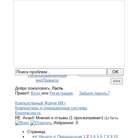
ГЛАВНАЯ
ФОРУМ
ПОМОЩЬ
КОНТАКТЫ
ВХОД / РЕГИСТРАЦИЯ
Начало
Древовидный
вид
Правила
Добро пожаловать,
Гость
Привет!
Вход
или
Регистрация
.
Забыли пароль?
Компьютерный Форум МК+
Компьютеры и операционные системы
Безопасность
RE: Avast! Мнения и отзывы (1 просматривает)
(1) Гость
Избранное: 0
Страница:
<<
Начало
<
Предыдущая
1
2
3
4
5
6
7
8
9
10