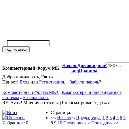
Начало
Древовидный
Компьютерный Форум МК+
вид
Правила
Добро пожаловать,
Гость
Привет!
Вход
или
Регистрация
.
Забыли пароль?
Компьютерный Форум МК+
Компьютеры и операционные
системы
Безопасность
RE: Avast! Мнения и отзывы (1 просматривает)
(1) Гость
Страница:
<<
Начало
<
Предыдущая
1
2
3
4
5
6
7
Избранное: 0
8
9
10
Следующая
>
Последняя
>>