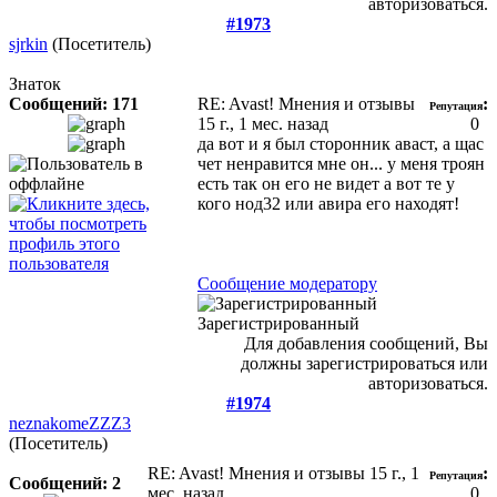
авторизоваться.
#1973
sjrkin
(Посетитель)
Знаток
Сообщений: 171
RE: Avast! Мнения и отзывы
:
Репутация
15 г., 1 мес. назад
0
да вот и я был сторонник аваст, а щас
чет ненравится мне он... у меня троян
есть так он его не видет а вот те у
кого нод32 или авира его находят!
Сообщение модератору
Зарегистрированный
Для добавления сообщений, Вы
должны зарегистрироваться или
авторизоваться.
#1974
neznakomeZZZ3
(Посетитель)
RE: Avast! Мнения и отзывы
15 г., 1
:
Репутация
Сообщений: 2
мес. назад
0