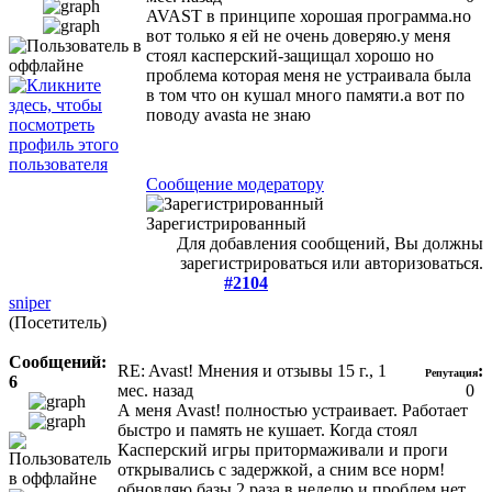
AVAST в принципе хорошая программа.но
вот только я ей не очень доверяю.у меня
стоял касперский-защищал хорошо но
проблема которая меня не устраивала была
в том что он кушал много памяти.а вот по
поводу avasta не знаю
Сообщение модератору
Зарегистрированный
Для добавления сообщений, Вы должны
зарегистрироваться или авторизоваться.
#2104
sniper
(Посетитель)
Сообщений:
RE: Avast! Мнения и отзывы
15 г., 1
:
Репутация
6
мес. назад
0
А меня Avast! полностью устраивает. Работает
быстро и память не кушает. Когда стоял
Касперский игры притормаживали и проги
открывались с задержкой, а сним все норм!
обновляю базы 2 раза в неделю и проблем нет.