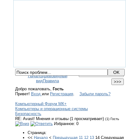
ГЛАВНАЯ
ФОРУМ
ПОМОЩЬ
КОНТАКТЫ
ВХОД / РЕГИСТРАЦИЯ
Начало
Древовидный
вид
Правила
Добро пожаловать,
Гость
Привет!
Вход
или
Регистрация
.
Забыли пароль?
Компьютерный Форум МК+
Компьютеры и операционные системы
Безопасность
RE: Avast! Мнения и отзывы (1 просматривает)
(1) Гость
Избранное: 0
Страница:
<<
Начало
<
Предыдущая
11
12
13
14
Следующая