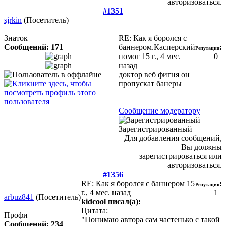
авторизоваться.
#1351
sjrkin
(Посетитель)
Знаток
RE: Как я боролся с
Сообщений: 171
баннером.Касперский
:
Репутация
помог
15 г., 4 мес.
0
назад
доктор веб фигня он
пропускат банеры
Сообщение модератору
Зарегистрированный
Для добавления сообщений,
Вы должны
зарегистрироваться или
авторизоваться.
#1356
RE: Как я боролся с баннером
15
:
Репутация
г., 4 мес. назад
1
arbuz841
(Посетитель)
kidcool писал(а):
Цитата:
Профи
"Понимаю автора сам частенько с такой
Сообщений: 234