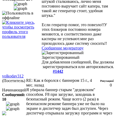
штукой сталкиваюсь, лично меня
постоянно выручает сайт капера, там
такой же генератор стоит, удобная
штука."
Если генратор помог, это повезло!!У
этих блокеров постоянно номера
меняются, и соответственно даже
касперы не успевают.мне раз
приходилось даже систему сносить!!
Сообщение модератору
Зарегистрированный
Для добавления сообщений, Вы должны
зарегистрироваться или авторизоваться.
#1442
volkodav312
RE: Как я боролся с баннером
15 г., 4
:
(Посетитель)
Репутация
мес. назад
0
Я убирала баннер старым "дедовским"
Начинающий
способом. F8 при загрузке, заходишь в
Сообщений:
безопасный режим. Чаще всего (2 раза) в
10
безопасном режиме баннера уже не было на
экране и диспетчер задач был доступен. Через
диспетчер открывала загрузку программ и через