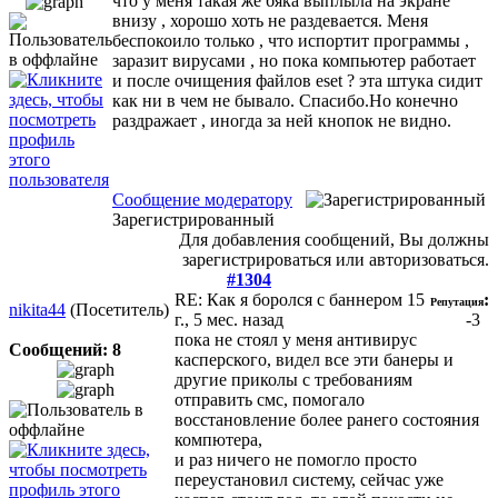
что у меня такая же бяка выплыла на экране
внизу , хорошо хоть не раздевается. Меня
беспокоило только , что испортит программы ,
заразит вирусами , но пока компьютер работает
и после очищения файлов eset ? эта штука сидит
как ни в чем не бывало. Спасибо.Но конечно
раздражает , иногда за ней кнопок не видно.
Сообщение модератору
Зарегистрированный
Для добавления сообщений, Вы должны
зарегистрироваться или авторизоваться.
#1304
RE: Как я боролся с баннером
15
:
Репутация
nikita44
(Посетитель)
г., 5 мес. назад
-3
пока не стоял у меня антивирус
Сообщений: 8
касперского, видел все эти банеры и
другие приколы с требованиям
отправить смс, помогало
восстановление более ранего состояния
компютера,
и раз ничего не помогло просто
переустановил систему, сейчас уже