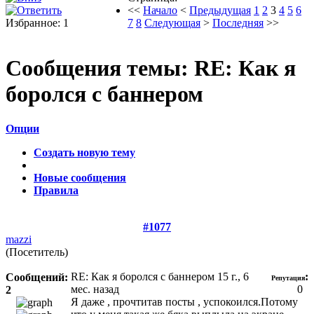
<<
Начало
<
Предыдущая
1
2
3
4
5
6
Избранное: 1
7
8
Следующая
>
Последняя
>>
Сообщения темы:
RE: Как я
боролся с баннером
Опции
Создать новую тему
Новые сообщения
Правила
#1077
mazzi
(Посетитель)
RE: Как я боролся с баннером
15 г., 6
:
Сообщений:
Репутация
мес. назад
0
2
Я даже , прочтитав посты , успокоился.Потому