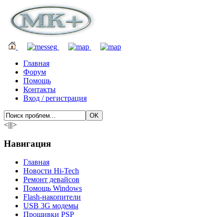
Главная
Форум
Помощь
Контакты
Вход / регистрация
<|||>
Навигация
Главная
Новости Hi-Tech
Ремонт девайсов
Помощь Windows
Flash-накопители
USB 3G модемы
Прошивки PSP