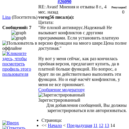
#26090
RE: Avast! Мнения и отзывы
8 г., 4
:
Репутация
мес. назад
0
Lina
(Посетитель)
vorog56 писал(а):
Цитата:
Сообщений: 7
"Не плохой антивирус.Надежный Не
вызывает конфликтов с другими
программами. Если установить платную
версию функции на много шире.Цена полне
доступная."
Ну вот у меня сейчас, как раз кончилась
пробная версия, предлагают купить, да в
платной больше функций. Но вопрос, а
будет ли он действительно выполнять эти
функции. Но и ещё насчёт конфликтов, у
меня не все принимает.
Сообщение модератору
Зарегистрированный
Для добавления сообщений, Вы должны
зарегистрироваться или авторизоваться.
Страница:
<<
Начало
<
Предыдущая
11
12
13
14