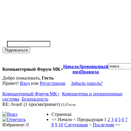
Начало
Древовидный
Компьютерный Форум МК+
вид
Правила
Добро пожаловать,
Гость
Привет!
Вход
или
Регистрация
.
Забыли пароль?
Компьютерный Форум МК+
Компьютеры и операционные
системы
Безопасность
RE: Avast! (1 просматривает)
(1) Гость
Страница:
<<
Начало
<
Предыдущая
1
2
3
4
5
6
7
Избранное: 0
8
9
10
Следующая
>
Последняя
>>