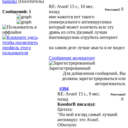
bamsikz
(Посетитель)
RE: Avast!
15 г., 10 мес.
:
0
Репутация
Сообщений: 1
назад
мне кажется нет такого
универсального антивирусника
который может излечить всю эту
дрянь из сети.)))самый лучши
йантивирусник-отрубить интернет
на самом деле лучше аваста я не видел
Сообщение модератору
Зарегистрированный
Для добавления сообщений, Вы
должны зарегистрироваться или
авторизоваться.
#394
RE: Avast!
15 г., 9 мес.
:
Репутация
назад
0
KondorB писал(а):
Цитата:
"На мой взгляд самый лучший
антивирус это Avast!.
Обосную: