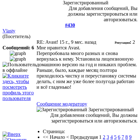
Зарегистрированный
Для добавления сообщений, Вы
должны зарегистрироваться или
авторизоваться.
#430
Vlasty
(Посетитель)
RE: Avast!
15 г., 9 мес. назад
:
2
Репутация
Сообщений: 6
Мне нравится Avast.
Перепробовала много разных и снова
вернулась к нему. Установила лицензионную
домашнюю версию на год и никаких проблем.
Раньше, было, каждые месяц полтора
приходилось чистку и переустановку системы
делать, с ним же уже более полугода работаю
и всё гладенько!
Сообщение модератору
Зарегистрированный
Для добавления сообщений, Вы должны
зарегистрироваться или авторизоваться.
Страница:
<<
Начало
<
Предыдущая
1
2
3
4
5
6
7
8
9