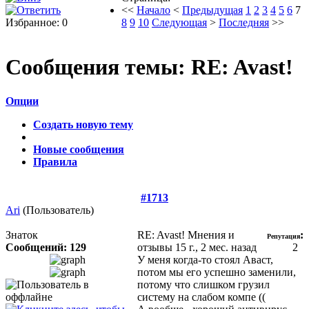
<<
Начало
<
Предыдущая
1
2
3
4
5
6
7
Избранное: 0
8
9
10
Следующая
>
Последняя
>>
Сообщения темы:
RE: Avast!
Опции
Создать новую тему
Новые сообщения
Правила
#1713
Ari
(Пользователь)
Знаток
RE: Avast! Мнения и
:
Репутация
Сообщений: 129
отзывы
15 г., 2 мес. назад
2
У меня когда-то стоял Аваст,
потом мы его успешно заменили,
потому что слишком грузил
систему на слабом компе ((