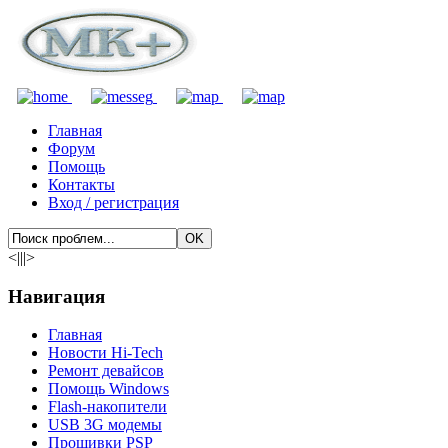
Главная
Форум
Помощь
Контакты
Вход / регистрация
<|||>
Навигация
Главная
Новости Hi-Tech
Ремонт девайсов
Помощь Windows
Flash-накопители
USB 3G модемы
Прошивки PSP