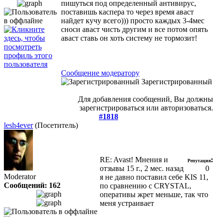
пишуться под определенный антивирус,
поставишь каспера то через время аваст
найдет кучу всего))) просто каждых 3-4мес
сноси аваст чисть другим и все потом опять
аваст ставь он хоть систему не тормозит!
Сообщение модератору
Зарегистрированный
Для добавления сообщений, Вы должны
зарегистрироваться или авторизоваться.
#1818
lesh4ever
(Посетитель)
RE: Avast! Мнения и
:
Репутация
отзывы
15 г., 2 мес. назад
0
Moderator
я не давно поставил себе KIS 11,
Сообщений: 162
по сравнению с CRYSTAL,
оперативы жрет меньше, так что
меня устраивает