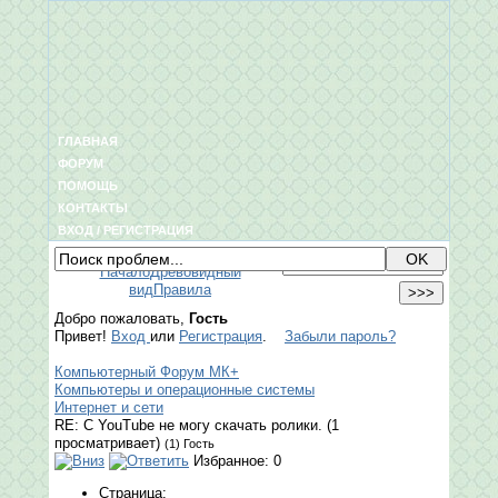
ГЛАВНАЯ
ФОРУМ
ПОМОЩЬ
КОНТАКТЫ
ВХОД / РЕГИСТРАЦИЯ
Начало
Древовидный
вид
Правила
Добро пожаловать,
Гость
Привет!
Вход
или
Регистрация
.
Забыли пароль?
Компьютерный Форум МК+
Компьютеры и операционные системы
Интернет и сети
RE: С YouTube не могу скачать ролики. (1
просматривает)
(1) Гость
Избранное: 0
Страница: