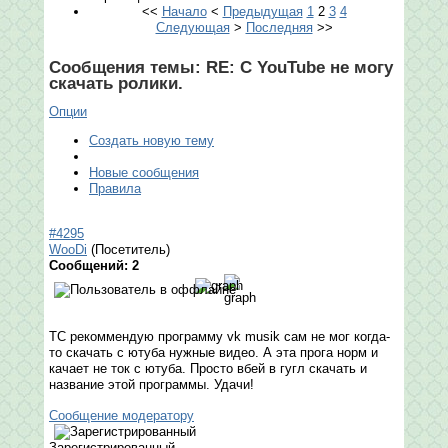
<<
Начало
<
Предыдущая
1
2
3
4
Следующая
>
Последняя
>>
Сообщения темы:
RE: С YouTube не могу
скачать ролики.
Опции
Создать новую тему
Новые сообщения
Правила
#4295
WooDi
(Посетитель)
Сообщений: 2
ТС рекоммендую программу vk musik сам не мог когда-
то скачать с ютуба нужные видео. А эта прога норм и
качает не ток с ютуба. Просто вбей в гугл скачать и
название этой программы. Удачи!
Сообщение модератору
Зарегистрированный