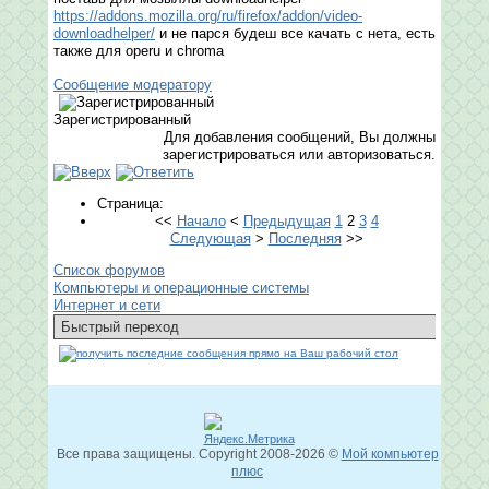
https://addons.mozilla.org/ru/firefox/addon/video-
downloadhelper/
и не парся будеш все качать с нета, есть
также для operu и chroma
Сообщение модератору
Зарегистрированный
Для добавления сообщений, Вы должны
зарегистрироваться или авторизоваться.
Страница:
<<
Начало
<
Предыдущая
1
2
3
4
Следующая
>
Последняя
>>
Список форумов
Компьютеры и операционные системы
Интернет и сети
Все права защищены. Copyright
2008
-2026 ©
Мой компьютер
плюс