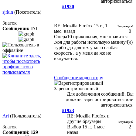
авторизоваться.
#1920
sjrkin
(Посетитель)
Знаток
RE: Mozilla Firefox
15 г., 1
:
Репутация
Сообщений: 171
мес. назад
0
Опера10 прикольная, мне нравится
,хоя для работы использую мазилу4)))
турбо ,да для тех у кого слабая
скорость , а у меня да же не
вклучается.
Сообщение модератору
Зарегистрированный
Для добавления сообщений, Вы
должны зарегистрироваться или
авторизоваться.
#1923
Ari
(Пользователь)
RE: Mozilla Firefox и
другие браузеры-
:
Репутация
Знаток
Выбор
15 г., 1 мес.
2
Сообщений: 129
назад