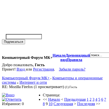
Начало
Древовидный
Компьютерный Форум МК+
вид
Правила
Добро пожаловать,
Гость
Привет!
Вход
или
Регистрация
.
Забыли пароль?
Компьютерный Форум МК+
Компьютеры и операционные
системы
Интернет и сети
RE: Mozilla Firefox (1 просматривает)
(1) Гость
Страница:
<<
Начало
<
Предыдущая
1
2
3
4
5
6
7
Избранное: 0
8
9
10
Следующая
>
Последняя
>>