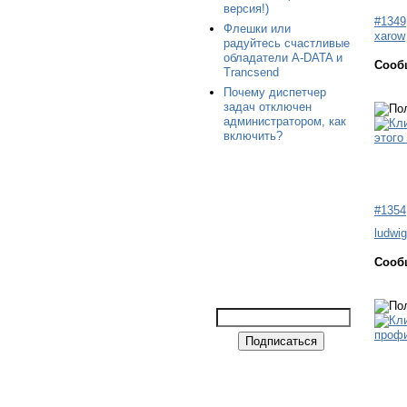
версия!)
#1349
Флешки или
xarow
радуйтесь счастливые
обладатели A-DATA и
Сооб
Trancsend
Почему диспетчер
задач отключен
администратором, как
включить?
#1354
ludwig
Сооб