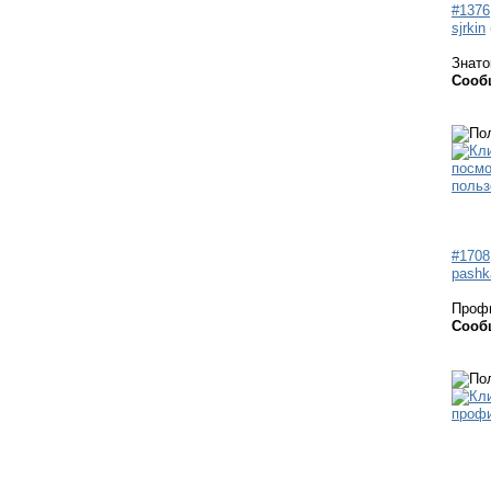
#1376
sjrkin
Знато
Сооб
#1708
pashk
Проф
Сооб