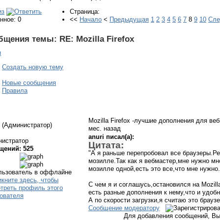
Страница:
нное: 0
<<
Начало
<
Предыдущая
1
2
3
4
5
6
7
8
9
10
Сл
бщения темы:
RE: Mozilla Firefox
и
Создать новую тему
Новые сообщения
Правила
Mozilla Firefox -лучшие дополнения для в
(Администратор)
мес. назад
anuri писал(а):
нистратор
Цитата:
щений: 525
"А я раньше перепробовал все браузеры.Р
мозилле.Так как я вебмастер,мне нужно мн
мозилле одной,есть это все,что мне нужно.
С чем я и соглашусь,остановился на Mozilla 
есть разные дополнения к нему,что и удобн
А по скорости загрузки,я считаю это брауз
Сообщение модератору
Для добавления сообщений, Вы