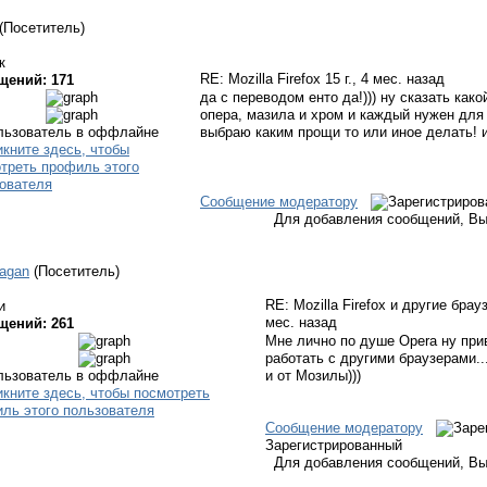
(Посетитель)
к
RE: Mozilla Firefox
15 г., 4 мес. назад
щений: 171
да с переводом енто да!))) ну сказать как
опера, мазила и хром и каждый нужен для ч
выбраю каким прощи то или иное делать! и
Сообщение модератору
Для добавления сообщений, Вы
agan
(Посетитель)
RE: Mozilla Firefox и другие бра
и
мес. назад
щений: 261
Мне лично по душе Opera ну прив
работать с другими браузерами.
и от Мозилы)))
Сообщение модератору
Зарегистрированный
Для добавления сообщений, Вы