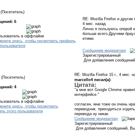
(Посетитель)
RE: Mozilla Firefox и други
щений: 6
4 мес. назад
Лично я пользуюсь оперой и
больше всего.Другими брау
етими.
Сообщение модератору
Зарегистрированный
Для добавления сообщений
RE: Mozilla Firefox
15 г., 4 мес. 
(Посетитель)
marcello4 писал(а):
Цитата:
щений: 4
"а мне вот Google Chrome нравит
интерфейсе."
согласен, мне тоже он очень нр
переводчик. приходиться ходить
перевода ну никак.
Сообщение модератору
Зарегистрированный
Для добавления сообщений, Вы