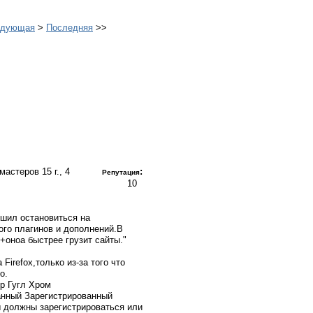
едующая
>
Последняя
>>
ебмастеров
15 г., 4
:
Репутация
10
ешил остановиться на
ого плагинов и дополнений.В
+оноа быстрее грузит сайты."
Firefox,только из-за того что
о.
ер Гугл Хром
Зарегистрированный
 должны зарегистрироваться или