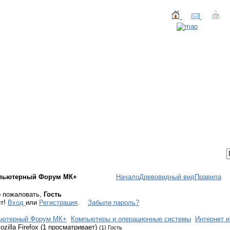
ТАКТЫ
ВХОД / РЕГИСТРАЦИЯ
пьютерный Форум МК+
Начало
Древовидный вид
Правила
 пожаловать,
Гость
ет!
Вход
или
Регистрация
.
Забыли пароль?
ьютерный Форум МК+
Компьютеры и операционные системы
Интернет и
ozilla Firefox (1 просматривает)
(1) Гость