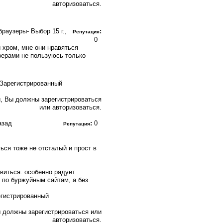
авторизоваться.
е браузеры- Выбор
15 г.,
:
Репутация
0
 хром, мне они нравяться
зерами не пользуюсь только
, Вы должны зарегистрироваться
или авторизоваться.
назад
:
0
Репутация
ься тоже не отсталый и прост в
авиться. особенно радует
 по буржуйным сайтам, а без
 должны зарегистрироваться или
авторизоваться.