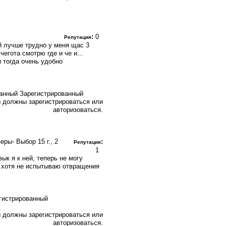
:
0
Репутация
ой лучше трудно у меня щас 3
егота смотрю где и че и...
 тогда очень удобно
Зарегистрированный
 должны зарегистрироваться или
авторизоваться.
узеры- Выбор
15 г., 2
:
Репутация
1
ык я к ней, теперь не могу
..хотя не испытываю отвращения
 должны зарегистрироваться или
авторизоваться.