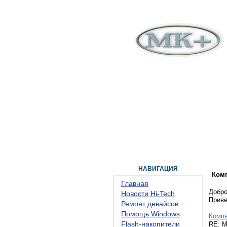
ГЛАВНАЯ
ФОРУМ
ПОМОЩЬ
КОН
НАВИГАЦИЯ
Ком
Главная
Добро
Новости Hi-Tech
Прив
Ремонт девайсов
Помощь Windows
Комп
Flash-накопители
RE: M