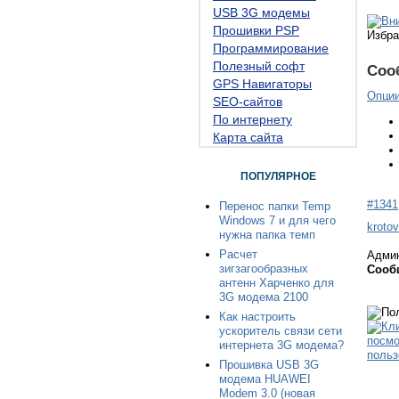
USB 3G модемы
Прошивки PSP
Избра
Программирование
Полезный софт
Соо
GPS Навигаторы
Опци
SEO-сайтов
По интернету
Карта сайта
ПОПУЛЯРНОЕ
#1341
Перенос папки Temp
Windows 7 и для чего
krotov
нужна папка темп
Расчет
Адми
зигзагообразных
Сооб
антенн Харченко для
3G модема 2100
Как настроить
ускоритель связи сети
интернета 3G модема?
Прошивка USB 3G
модема HUAWEI
Modem 3.0 (новая