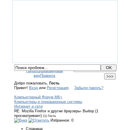
ГЛАВНАЯ
ФОРУМ
ПОМОЩЬ
КОНТАКТЫ
ВХОД / РЕГИСТРАЦИЯ
Начало
Древовидный
вид
Правила
Добро пожаловать,
Гость
Привет!
Вход
или
Регистрация
.
Забыли пароль?
Компьютерный Форум МК+
Компьютеры и операционные системы
Интернет и сети
RE: Mozilla Firefox и другие браузеры- Выбор (1
просматривает)
(1) Гость
Избранное: 0
Страница: