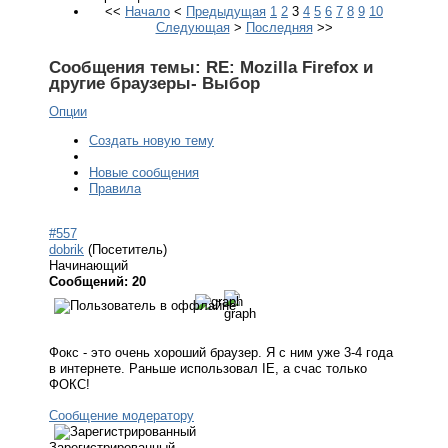
<<
Начало
<
Предыдущая
1
2
3
4
5
6
7
8
9
10
Следующая
>
Последняя
>>
Сообщения темы:
RE: Mozilla Firefox и
другие браузеры- Выбор
Опции
Создать новую тему
Новые сообщения
Правила
#557
dobrik
(Посетитель)
Начинающий
Сообщений: 20
Фокс - это очень хороший браузер. Я с ним уже 3-4 года
в интернете. Раньше использовал IE, а счас только
ФОКС!
Сообщение модератору
Зарегистрированный