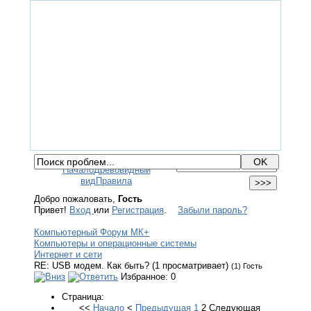
ГЛАВНАЯ
ФОРУМ
ПОМОЩЬ
КОНТАКТЫ
ВХОД / РЕГИСТРАЦИЯ
Начало
Древовидный
вид
Правила
Добро пожаловать,
Гость
Привет!
Вход
или
Регистрация
.
Забыли пароль?
Компьютерный Форум МК+
Компьютеры и операционные системы
Интернет и сети
RE: USB модем. Как быть? (1 просматривает)
(1) Гость
Избранное: 0
Страница:
<<
Начало
<
Предыдущая
1
2
Следующая