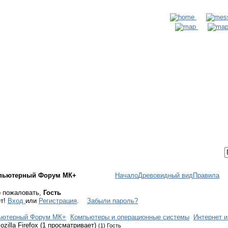
ТАКТЫ
ВХОД / РЕГИСТРАЦИЯ
пьютерный Форум МК+
Начало
Древовидный вид
Правила
 пожаловать,
Гость
ет!
Вход
или
Регистрация
.
Забыли пароль?
ьютерный Форум МК+
Компьютеры и операционные системы
Интернет и
ozilla Firefox (1 просматривает)
(1) Гость