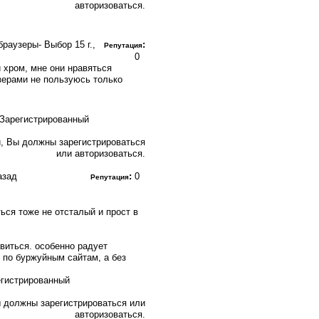
авторизоваться.
е браузеры- Выбор
15 г.,
:
Репутация
0
 хром, мне они нравяться
зерами не пользуюсь только
, Вы должны зарегистрироваться
или авторизоваться.
назад
:
0
Репутация
ься тоже не отсталый и прост в
авиться. особенно радует
 по буржуйным сайтам, а без
 должны зарегистрироваться или
авторизоваться.