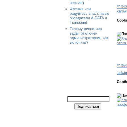
версия!)
#1349
Флешки или
xarow
радуйтесь счастливые
обладатели A-DATA и
Сооб
Trancsend
Почему диспетчер
задач отключен
администратором, как
включить?
#1354
ludwig
Сооб