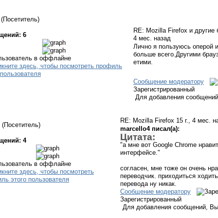
(Посетитель)
RE: Mozilla Firefox и други
щений: 6
4 мес. назад
Лично я пользуюсь оперой и
больше всего.Другими брау
етими.
Сообщение модератору
Зарегистрированный
Для добавления сообщений
RE: Mozilla Firefox
15 г., 4 мес. 
(Посетитель)
marcello4 писал(а):
Цитата:
щений: 4
"а мне вот Google Chrome нравит
интерфейсе."
согласен, мне тоже он очень нр
переводчик. приходиться ходить
перевода ну никак.
Сообщение модератору
Зарегистрированный
Для добавления сообщений, Вы