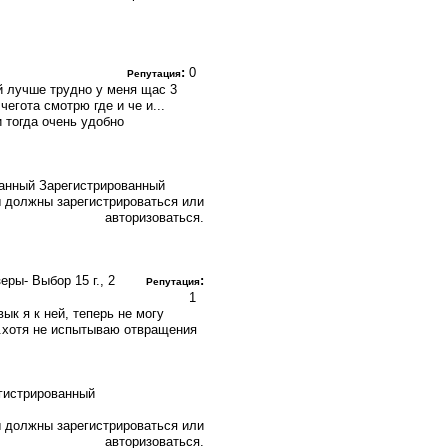
:
0
Репутация
ой лучше трудно у меня щас 3
егота смотрю где и че и...
 тогда очень удобно
Зарегистрированный
 должны зарегистрироваться или
авторизоваться.
узеры- Выбор
15 г., 2
:
Репутация
1
ык я к ней, теперь не могу
..хотя не испытываю отвращения
 должны зарегистрироваться или
авторизоваться.