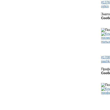
#1376
sjrkin
Знато
Сооб
#1708
pashk
Проф
Сооб