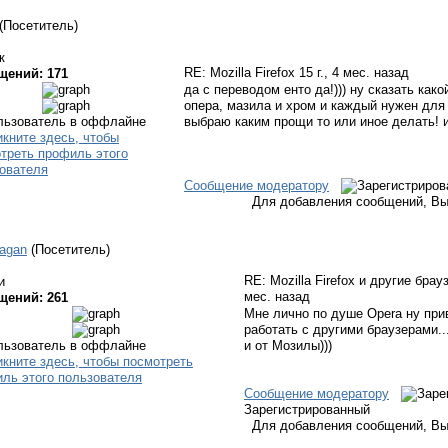
(Посетитель)
к
RE: Mozilla Firefox
15 г., 4 мес. назад
щений: 171
да с переводом енто да!))) ну сказать как
опера, мазила и хром и каждый нужен для ч
выбраю каким прощи то или иное делать! и
Сообщение модератору
Для добавления сообщений, Вы
agan
(Посетитель)
RE: Mozilla Firefox и другие бра
и
мес. назад
щений: 261
Мне лично по душе Opera ну прив
работать с другими браузерами.
и от Мозилы)))
Сообщение модератору
Зарегистрированный
Для добавления сообщений, Вы