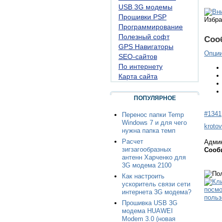
USB 3G модемы
Прошивки PSP
Избра
Программирование
Полезный софт
Соо
GPS Навигаторы
Опци
SEO-сайтов
По интернету
Карта сайта
ПОПУЛЯРНОЕ
#1341
Перенос папки Temp
Windows 7 и для чего
krotov
нужна папка темп
Расчет
Адми
зигзагообразных
Сооб
антенн Харченко для
3G модема 2100
Как настроить
ускоритель связи сети
интернета 3G модема?
Прошивка USB 3G
модема HUAWEI
Modem 3.0 (новая