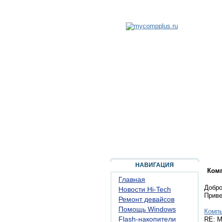
ГЛАВНАЯ
ФОРУМ
ПОМОЩЬ
КОН
НАВИГАЦИЯ
Ком
Главная
Добро
Новости Hi-Tech
Прив
Ремонт девайсов
Помощь Windows
Комп
Flash-накопители
RE: M