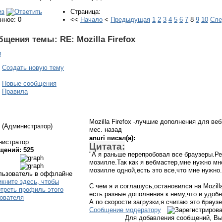
Страница:
нное: 0
<<
Начало
<
Предыдущая
1
2
3
4
5
6
7
8
9
10
Сл
бщения темы:
RE: Mozilla Firefox
и
Создать новую тему
Новые сообщения
Правила
Mozilla Firefox -лучшие дополнения для в
(Администратор)
мес. назад
anuri писал(а):
нистратор
Цитата:
щений: 525
"А я раньше перепробовал все браузеры.Р
мозилле.Так как я вебмастер,мне нужно мн
мозилле одной,есть это все,что мне нужно.
С чем я и соглашусь,остановился на Mozilla 
есть разные дополнения к нему,что и удобн
А по скорости загрузки,я считаю это брауз
Сообщение модератору
Для добавления сообщений, Вы