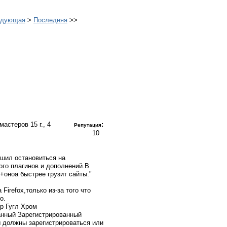
едующая
>
Последняя
>>
ебмастеров
15 г., 4
:
Репутация
10
ешил остановиться на
ого плагинов и дополнений.В
+оноа быстрее грузит сайты."
Firefox,только из-за того что
о.
ер Гугл Хром
Зарегистрированный
 должны зарегистрироваться или