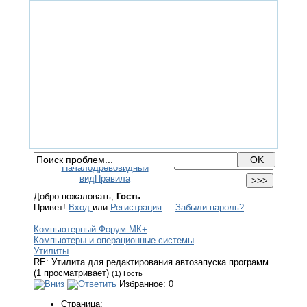
ГЛАВНАЯ
ФОРУМ
ПОМОЩЬ
КОНТАКТЫ
ВХОД / РЕГИСТРАЦИЯ
Начало
Древовидный
вид
Правила
Добро пожаловать,
Гость
Привет!
Вход
или
Регистрация
.
Забыли пароль?
Компьютерный Форум МК+
Компьютеры и операционные системы
Утилиты
RE: Утилита для редактирования автозапуска программ
(1 просматривает)
(1) Гость
Избранное: 0
Страница: