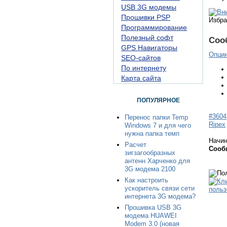
USB 3G модемы
Прошивки PSP
Избра
Программирование
Полезный софт
Соо
GPS Навигаторы
Опци
SEO-сайтов
По интернету
Карта сайта
ПОПУЛЯРНОЕ
#3604
Перенос папки Temp
Ripex
Windows 7 и для чего
нужна папка темп
Начи
Расчет
Сооб
зигзагообразных
антенн Харченко для
3G модема 2100
Как настроить
ускоритель связи сети
интернета 3G модема?
Прошивка USB 3G
модема HUAWEI
Modem 3.0 (новая