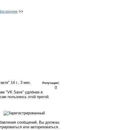
Последняя
>>
такте"
14 г., 3 мес.
:
Репутация
0
ам "VK Save" удобная в
сам пользоюсь этой прогой.
бавления сообщений, Вы должны
стрироваться или авторизоваться.