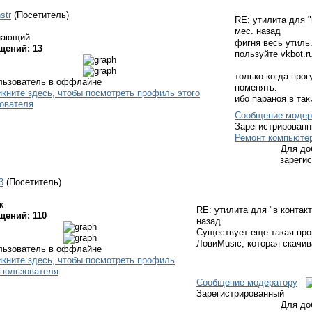
str
(Посетитель)
RE: утилита для "
мес. назад
нающий
фигня весь утиль
щений: 13
пользуйте vkbot.r
только когда прог
поменять.
ибо параноя в так
Сообщение модер
Зарегистрирован
Ремонт компьютер
Для до
зареги
3
(Посетитель)
к
RE: утилита для "в контак
щений: 110
назад
Существует еще такая про
ЛовиMusic, которая скач
Сообщение модератору
Зарегистрированный
Для до