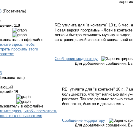
зареги
3
(Посетитель)
к
RE: утилита для "в контакте"
13 г., 6 мес. 
щений: 110
Новая версия программы «Лови в контакт
легко и быстро скачивать музыку и видео
со страниц самой известной социальной сет
Сообщение модератору
Для добавления сообщений, Вы
3
Пользователь)
нающий
RE: утилита для "в контакте"
10 г., 7 
щений: 19
большинство, что тут написано или уж
работает. Так что реально только скач
бесплатно, быстро и докачка есть
Сообщение модератору
Для добавления сообщений, Вы