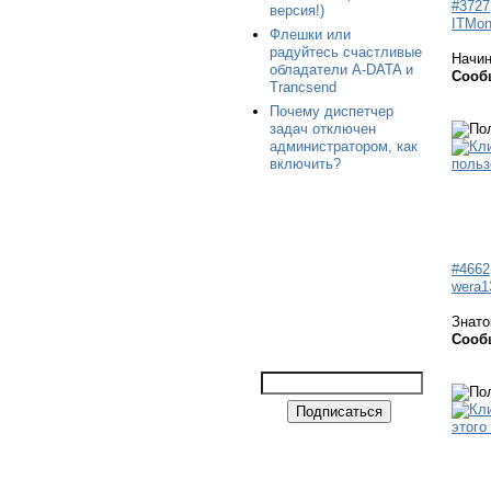
#3727
версия!)
ITMon
Флешки или
радуйтесь счастливые
Начи
обладатели A-DATA и
Сооб
Trancsend
Почему диспетчер
задач отключен
администратором, как
включить?
#4662
wera1
Знато
Сооб