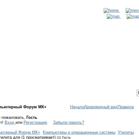
ТАКТЫ
ВХОД / РЕГИСТРАЦИЯ
пьютерный Форум МК+
Начало
Древовидный вид
Правила
 пожаловать,
Гость
ет!
Вход
или
Регистрация
.
Забыли пароль?
ьютерный Форум МК+
Компьютеры и операционные системы
Утилиты
тилита для (1 просматривает)
(1) Гость