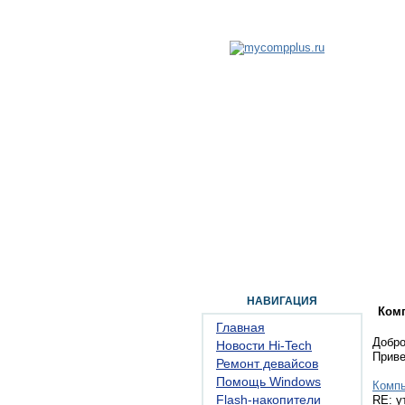
ГЛАВНАЯ
ФОРУМ
ПОМОЩЬ
КОН
НАВИГАЦИЯ
Ком
Главная
Добро
Новости Hi-Tech
Прив
Ремонт девайсов
Помощь Windows
Комп
Flash-накопители
RE: у