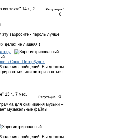
в контакте"
14 г., 2
:
Репутация
0
.
u
у эту забросите - пароль лучше
их делах не лишняя )
атору
ный
ов в Санкт-Петербурге.
бавления сообщений, Вы должны
стрироваться или авторизоваться.
те"
13 г., 7 мес.
:
-1
Репутация
грамма для скачивания музыки –
ивает музыкальные файлы
бавления сообщений, Вы должны