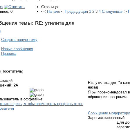
Страница:
нное: 0
<<
Начало
<
Предыдущая
1
2
3
4
Следующая
>
бщения темы:
RE: утилита для
и
Создать новую тему
Новые сообщения
Правила
(Посетитель)
нающий
RE: утилита для "в кон
щений: 24
назад
Я бы порекомендовал в
обращении программа, 
Сообщение модератору
Зарегистрированный
Для до
зареги