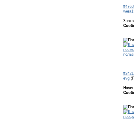
#4763
wera1
Знато
Сооб
#2421
evg
(
Начи
Сооб