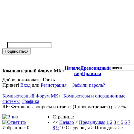
Начало
Древовидный
Компьютерный Форум МК+
вид
Правила
Добро пожаловать,
Гость
Привет!
Вход
или
Регистрация
.
Забыли пароль?
Компьютерный Форум МК+
Компьютеры и операционные
системы
Графика
RE: Фотошоп - вопросы и ответы (1 просматривает)
(1) Гость
Страница:
<<
Начало
<
Предыдущая
1
2
3
4
5
6
7
Избранное: 0
8
9
10
Следующая
>
Последняя
>>