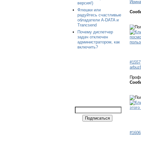
Ирина
версия!)
Флешки или
Сооб
радуйтесь счастливые
обладатели A-DATA и
Trancsend
Почему диспетчер
задач отключен
администратором, как
включить?
#1557
arbuz
Проф
Сооб
#1606