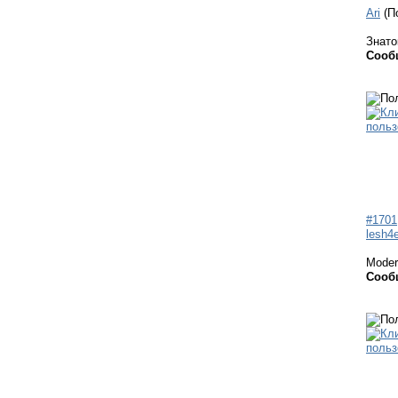
Ari
(П
Знато
Сооб
#1701
lesh4
Moder
Сооб