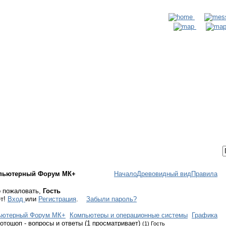
ТАКТЫ
ВХОД / РЕГИСТРАЦИЯ
пьютерный Форум МК+
Начало
Древовидный вид
Правила
 пожаловать,
Гость
ет!
Вход
или
Регистрация
.
Забыли пароль?
ьютерный Форум МК+
Компьютеры и операционные системы
Графика
отошоп - вопросы и ответы (1 просматривает)
(1) Гость