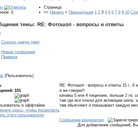
Страница:
нное: 0
<<
Начало
<
Предыдущая
1
2
3
4
5
6
7
8
9
10
Сл
бщения темы:
RE: Фотошоп - вопросы и ответы
и
Создать новую тему
Новые сообщения
Правила
uk
(Пользователь)
RE: Фотошоп - вопросы и ответы
15 г., 6
к
щений: 101
я же говорю!!
качаеш 5 или 4 лицензию, больше 2 гб, 
там где все ключи для активации шопа. 
там обьясняют и показывают каждую ме
Сообщение модератору
Для добавления сообщений, Вы