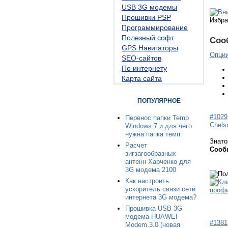
USB 3G модемы
Прошивки PSP
Избра
Программирование
Полезный софт
Соо
GPS Навигаторы
Опци
SEO-сайтов
По интернету
Карта сайта
ПОПУЛЯРНОЕ
#1029
Перенос папки Temp
Chels
Windows 7 и для чего
нужна папка темп
Знато
Расчет
Сооб
зигзагообразных
антенн Харченко для
3G модема 2100
Как настроить
ускоритель связи сети
интернета 3G модема?
Прошивка USB 3G
модема HUAWEI
#1381
Modem 3.0 (новая