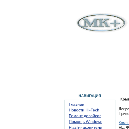
ГЛАВНАЯ
ФОРУМ
ПОМОЩЬ
КОН
НАВИГАЦИЯ
Ком
Главная
Добро
Новости Hi-Tech
Прив
Ремонт девайсов
Помощь Windows
Комп
Flash-накопители
RE: Ф