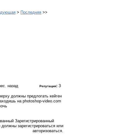
едующая
>
Последняя
>>
 мес. назад
:
3
Репутация
сверху должны предлогать кейген
заходишь на photoshop-video.com
лочь
Зарегистрированный
 должны зарегистрироваться или
авторизоваться.