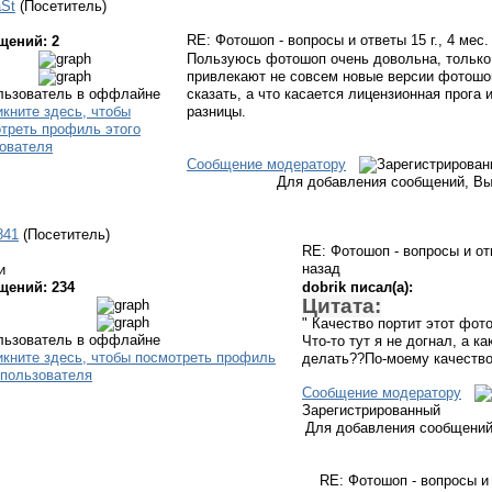
St
(Посетитель)
RE: Фотошоп - вопросы и ответы
15 г., 4 мес
щений: 2
Пользуюсь фотошоп очень довольна, только
привлекают не совсем новые версии фотошоп
сказать, а что касается лицензионная прога 
разницы.
Сообщение модератору
Для добавления сообщений, Вы
841
(Посетитель)
RE: Фотошоп - вопросы и о
назад
и
щений: 234
dobrik писал(а):
Цитата:
" Качество портит этот фото
Что-то тут я не догнал, а 
делать??По-моему качество 
Сообщение модератору
Зарегистрированный
Для добавления сообщений
RE: Фотошоп - вопросы и