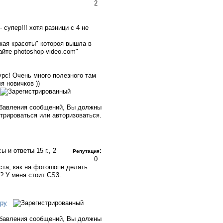
2
- супер!!! хотя разници с 4 не
кая красоты" котороя вышла в
айте photoshop-video.com"
урс! Очень много полезного там
я новичков ))
бавления сообщений, Вы должны
стрироваться или авторизоваться.
сы и ответы
15 г., 2
:
Репутация
0
та, как на фотошопе делать
? У меня стоит CS3.
ру
бавления сообщений, Вы должны