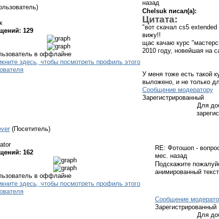
назад
ользователь)
Chelsuk писал(а):
Цитата:
к
"вот скачал cs5 extended 
щений: 129
вижу!!
щас качаю курс "мастерс
2010 году, новейшая на с
У меня тоже есть такой к
выложено, и не только дл
Сообщение модератору
Зарегистрированный
Для до
зареги
ever
(Посетитель)
ator
RE: Фотошоп - вопро
щений: 162
мес. назад
Подскажите пожалуйс
анимированный текст
Сообщение модерато
Зарегистрированный
Для до